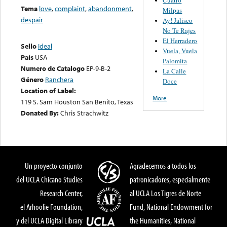
Tema
love
,
complaint
,
abandonment
,
Milpas
despair
Ay! Jalisco
No Te Rajes
El Herradero
Sello
Ideal
Vuela, Vuela
País
USA
Palomita
Numero de Catalogo
EP-9-B-2
La Calle
Género
Ranchera
Doce
Location of Label:
More
119 S. Sam Houston San Benito, Texas
Donated By:
Chris Strachwitz
Un proyecto conjunto
Agradecemos a todos los
del UCLA Chicano Studies
patronicadores, especialmente
Research Center,
al UCLA Los Tigres de Norte
el Arhoolie Foundation,
Fund, National Endowment for
y del UCLA Digital Library
the Humanities, National