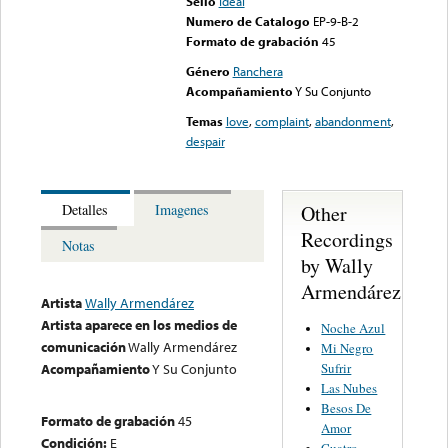
Sello
Ideal
Numero de Catalogo
EP-9-B-2
Formato de grabación
45
Género
Ranchera
Acompañamiento
Y Su Conjunto
Temas
love
,
complaint
,
abandonment
,
despair
Other
Detalles
Imagenes
Recordings
Notas
by Wally
Armendárez
Artista
Wally Armendárez
Artista aparece en los medios de
Noche Azul
comunicación
Wally Armendárez
Mi Negro
Sufrir
Acompañamiento
Y Su Conjunto
Las Nubes
Besos De
Formato de grabación
45
Amor
Condición:
E
Cuatro