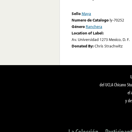
Sello
Maya
Numero de Catalogo
ly-70252
Género
Ranchera
Location of Label:
Av. Universidad 1273 Mexico, D. F.
Donated By:
Chris Strachwitz
del UCLA Chicano Stu
el
y de
La Colección
Participan