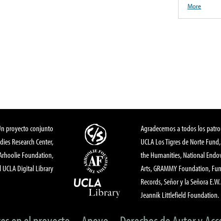
More
Un proyecto conjunto
Agradecemos a todos los patro
dies Research Center,
UCLA Los Tigres de Norte Fund
 Arhoolie Foundation,
the Humanities, National End
l UCLA Digital Library
Arts, GRAMMY Foundation, Fund
Records, Señor y la Señora E.W. 
Jeannik Littlefield Foundation.
tes en el proyecto
Apoyo
Derechos de Autor y Acc