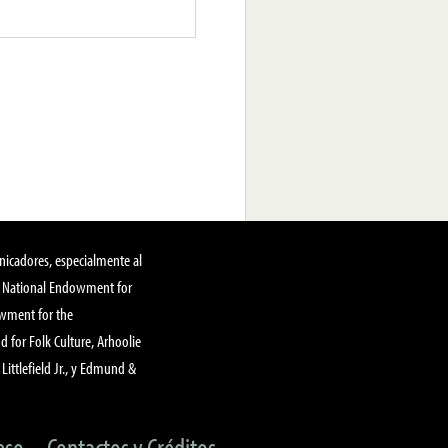
nicadores, especialmente al
, National Endowment for
owment for the
 for Folk Culture, Arhoolie
Littlefield Jr., y Edmund &
eso
Contactos y Créditos