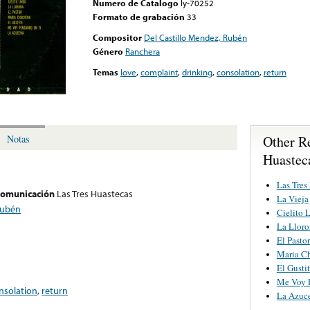
Numero de Catalogo
ly-70252
Formato de grabación
33
Compositor
Del Castillo Mendez, Rubén
Género
Ranchera
Temas
love
,
complaint
,
drinking
,
consolation
,
return
Other R
Notas
Huastec
Las Tres
 comunicación
Las Tres Huastecas
La Vieja
Rubén
Cielito 
La Lloro
El Pastor
Maria C
El Gusti
Me Voy 
nsolation
,
return
La Azuc