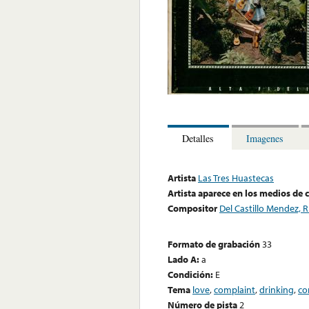
Detalles
Imagenes
Artista
Las Tres Huastecas
Artista aparece en los medios de
Compositor
Del Castillo Mendez, 
Formato de grabación
33
Lado A:
a
Condición:
E
Tema
love
,
complaint
,
drinking
,
co
Número de pista
2