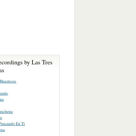
ecordings by Las Tres
as
 Huastecas
Lindo
na
huchena
to
Pensando En Ti
ena