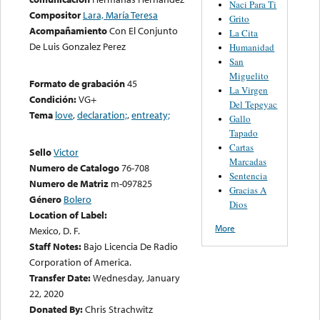
Naci Para Ti
Compositor
Lara, María Teresa
Grito
Acompañamiento
Con El Conjunto
La Cita
De Luis Gonzalez Perez
Humanidad
San
Miguelito
Formato de grabación
45
La Virgen
Condición:
VG+
Del Tepeyac
Tema
love
,
declaration;
,
entreaty;
Gallo
Tapado
Cartas
Sello
Victor
Marcadas
Numero de Catalogo
76-708
Sentencia
Numero de Matriz
m-097825
Gracias A
Género
Bolero
Dios
Location of Label:
More
Mexico, D. F.
Staff Notes:
Bajo Licencia De Radio
Corporation of America.
Transfer Date:
Wednesday, January
22, 2020
Donated By:
Chris Strachwitz