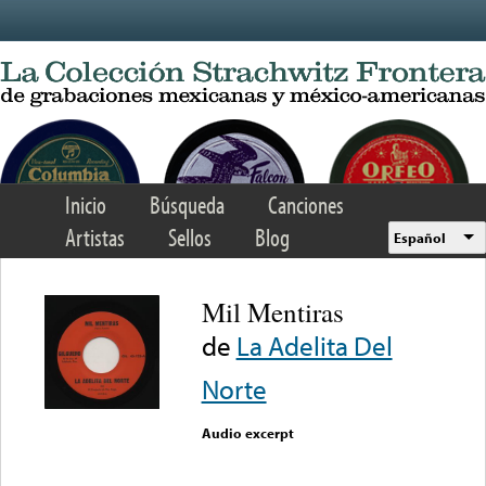
Skip to main content
Inicio
Búsqueda
Canciones
Artistas
Sellos
Blog
Español
Mil Mentiras
de
La Adelita Del
Norte
Audio excerpt
Error loading media: File
could not be played