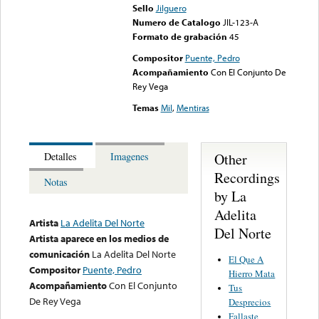
Sello
Jilguero
Numero de Catalogo
JIL-123-A
Formato de grabación
45
Compositor
Puente, Pedro
Acompañamiento
Con El Conjunto De
Rey Vega
Temas
Mil
,
Mentiras
Other
Detalles
Imagenes
Recordings
Notas
by La
Adelita
Artista
La Adelita Del Norte
Del Norte
Artista aparece en los medios de
comunicación
La Adelita Del Norte
El Que A
Compositor
Puente, Pedro
Hierro Mata
Acompañamiento
Con El Conjunto
Tus
De Rey Vega
Desprecios
Fallaste