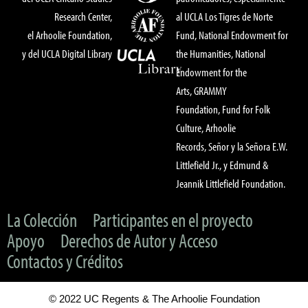
Research Center,
al UCLA Los Tigres de Norte
el Arhoolie Foundation,
Fund, National Endowment for
y del UCLA Digital Library
the Humanities, National
Endowment for the
Arts, GRAMMY
Foundation, Fund for Folk
Culture, Arhoolie
Records, Señor y la Señora E.W.
Littlefield Jr., y Edmund &
Jeannik Littlefield Foundation.
La Colección
Participantes en el proyecto
Apoyo
Derechos de Autor y Acceso
Contactos y Créditos
© 2022 UC Regents & The Arhoolie Foundation