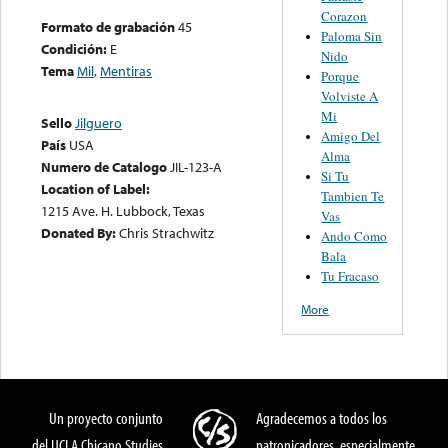
Corazon
Formato de grabación
45
Paloma Sin
Condición:
E
Nido
Tema
Mil
,
Mentiras
Porque
Volviste A
Mi
Sello
Jilguero
Amigo Del
País
USA
Alma
Numero de Catalogo
JIL-123-A
Si Tu
Location of Label:
Tambien Te
1215 Ave. H. Lubbock, Texas
Vas
Donated By:
Chris Strachwitz
Ando Como
Bala
Tu Fracaso
More
Un proyecto conjunto
Agradecemos a todos los
del UCLA Chicano Studies
patronicadores, especialmente