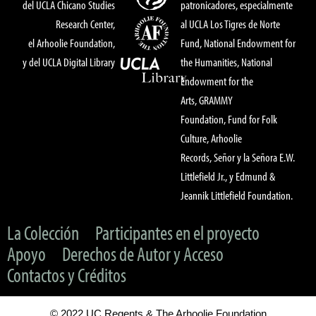
del UCLA Chicano Studies
patronicadores, especialmente
Research Center,
al UCLA Los Tigres de Norte
el Arhoolie Foundation,
Fund, National Endowment for
y del UCLA Digital Library
the Humanities, National
Endowment for the
Arts, GRAMMY
Foundation, Fund for Folk
Culture, Arhoolie
Records, Señor y la Señora E.W.
Littlefield Jr., y Edmund &
Jeannik Littlefield Foundation.
La Colección
Participantes en el proyecto
Apoyo
Derechos de Autor y Acceso
Contactos y Créditos
© 2022 UC Regents & The Arhoolie Foundation