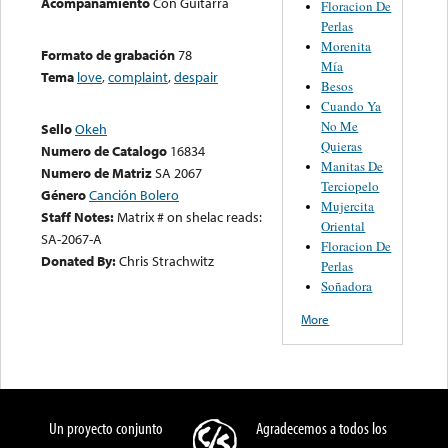
Acompañamiento
Con Guitarra
Floracion De
Perlas
Morenita
Formato de grabación
78
Mía
Tema
love
,
complaint
,
despair
Besos
Cuando Ya
No Me
Sello
Okeh
Quieras
Numero de Catalogo
16834
Manitas De
Numero de Matriz
SA 2067
Terciopelo
Género
Canción Bolero
Mujercita
Staff Notes:
Matrix # on shelac reads:
Oriental
SA-2067-A
Floracion De
Donated By:
Chris Strachwitz
Perlas
Soñadora
More
Un proyecto conjunto
Agradecemos a todos los