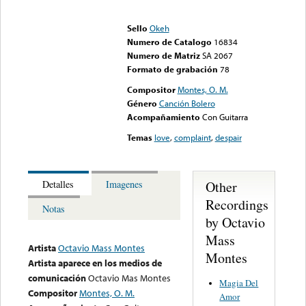
Error loading media: File
could not be played
Sello
Okeh
Numero de Catalogo
16834
Numero de Matriz
SA 2067
Formato de grabación
78
Compositor
Montes, O. M.
Género
Canción Bolero
Acompañamiento
Con Guitarra
Temas
love
,
complaint
,
despair
Other
Detalles
Imagenes
Recordings
Notas
by Octavio
Mass
Artista
Octavio Mass Montes
Montes
Artista aparece en los medios de
comunicación
Octavio Mas Montes
Magia Del
Compositor
Montes, O. M.
Amor