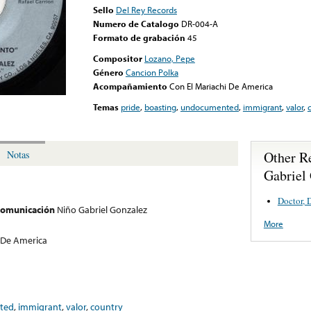
Sello
Del Rey Records
Numero de Catalogo
DR-004-A
Formato de grabación
45
Compositor
Lozano, Pepe
Género
Cancion Polka
Acompañamiento
Con El Mariachi De America
Temas
pride
,
boasting
,
undocumented
,
immigrant
,
valor
,
Other R
Notas
Gabriel
Doctor, 
 comunicación
Niño Gabriel Gonzalez
More
 De America
ted
,
immigrant
,
valor
,
country