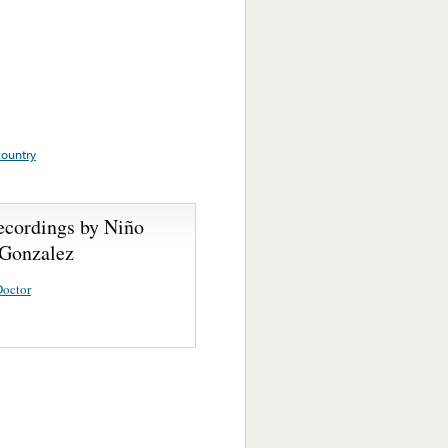
country
ecordings by Niño
 Gonzalez
Doctor