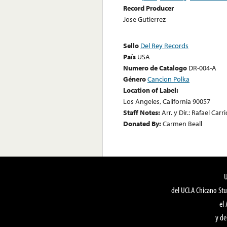
Record Producer
Jose Gutierrez
Sello
Del Rey Records
País
USA
Numero de Catalogo
DR-004-A
Género
Cancion Polka
Location of Label:
Los Angeles, California 90057
Staff Notes:
Arr. y Dir.: Rafael Car
Donated By:
Carmen Beall
del UCLA Chicano Stu
el
y de