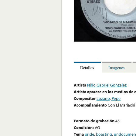
Detalles
Imagenes
Artista
Niño Gabriel Gonzalez
Artista aparece en los medios de
Compositor
Lozano, Pepe
Acompañamiento
Con El Mariachi
Formato de grabación
45
Condición:
VG
Tema
pride
,
boasting
,
undocumen