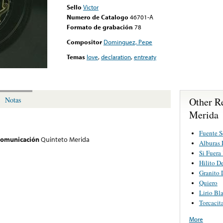
Sello
Victor
Numero de Catalogo
46701-A
Formato de grabación
78
Compositor
Dominguez, Pepe
Temas
love
,
declaration
,
entreaty
Other R
Notas
Merida
Fuente S
 comunicación
Quinteto Merida
Alburas
Si Fuera
Hilito D
Granito 
Quiero
Lirio Bl
Torcacit
More