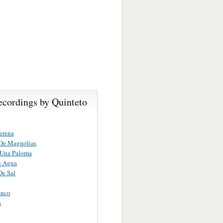
ecordings by Quinteto
erena
 De Magnolias
 Una Paloma
e Agua
De Sal
anco
a