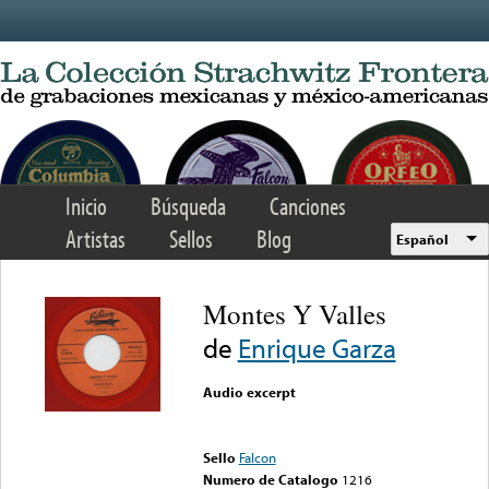
Skip to main content
Inicio
Búsqueda
Canciones
Artistas
Sellos
Blog
Español
Montes Y Valles
de
Enrique Garza
Audio excerpt
Error loading media: File
could not be played
Sello
Falcon
Numero de Catalogo
1216