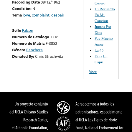
Recording Date
08/12/1962
Quiero
Condición:
N
Tu Recuerdo
En Mi
Tema
love
,
complaint
,
despair
Cancion
Juntos Por
Sello
Falcon
Dios
Numero de Catalogo
1216
Fue Mucho
Numero de Matriz
F-3852
Amor
Género
Ranchera
La 45
Dina En
Donated By:
Chris Strachwitz
Capri
More
Un proyecto conjunto
Agradecemos a todos los
del UCLA Chicano Studies
patronicadores, especialmente
Research Center,
al UCLA Los Tigres de Norte
el Arhoolie Foundation,
Fund, National Endowment for