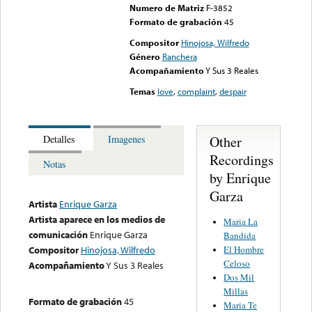
Numero de Matriz
F-3852
Formato de grabación
45
Compositor
Hinojosa, Wilfredo
Género
Ranchera
Acompañamiento
Y Sus 3 Reales
Temas
love
,
complaint
,
despair
Other
Detalles
Imagenes
Recordings
Notas
by Enrique
Garza
Artista
Enrique Garza
Artista aparece en los medios de
Maria La
comunicación
Enrique Garza
Bandida
El Hombre
Compositor
Hinojosa, Wilfredo
Celoso
Acompañamiento
Y Sus 3 Reales
Dos Mil
Millas
Formato de grabación
45
Maria Te