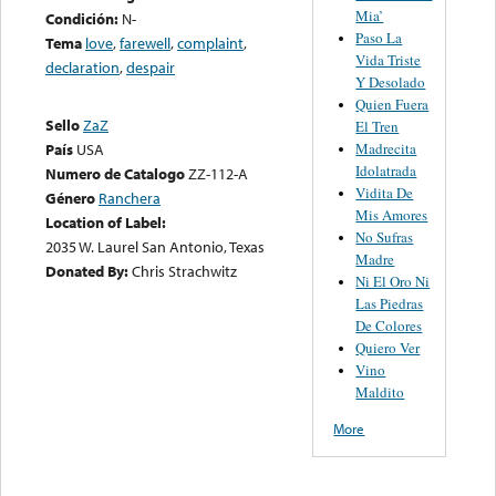
Mia’
Condición:
N-
Paso La
Tema
love
,
farewell
,
complaint
,
Vida Triste
declaration
,
despair
Y Desolado
Quien Fuera
Sello
ZaZ
El Tren
Madrecita
País
USA
Idolatrada
Numero de Catalogo
ZZ-112-A
Vidita De
Género
Ranchera
Mis Amores
Location of Label:
No Sufras
2035 W. Laurel San Antonio, Texas
Madre
Donated By:
Chris Strachwitz
Ni El Oro Ni
Las Piedras
De Colores
Quiero Ver
Vino
Maldito
More