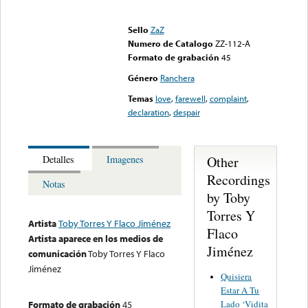
Error loading media: File
could not be played
Sello
ZaZ
Numero de Catalogo
ZZ-112-A
Formato de grabación
45
Género
Ranchera
Temas
love
,
farewell
,
complaint
,
declaration
,
despair
Other
Detalles
Imagenes
Recordings
Notas
by Toby
Torres Y
Artista
Toby Torres Y Flaco Jiménez
Flaco
Artista aparece en los medios de
Jiménez
comunicación
Toby Torres Y Flaco
Jiménez
Quisiera
Estar A Tu
Lado ‘Vidita
Formato de grabación
45