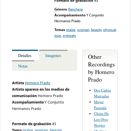
Formato de grabación
45
Género
Ranchera
Acompañamiento
Y Conjunto
Hermanos Prado
Temas
praise
,
woman
,
beauty
,
physical
,
love
,
entreaty
Other
Detalles
Imagenes
Recordings
Notas
by Homero
Prado
Artista
Homero Prado
Artista aparece en los medios de
Dos Cartas
comunicación
Homero Prado
Marcadas
Mujer
Acompañamiento
Y Conjunto
Paseada
Hermanos Prado
China De
Los Ojos
Formato de grabación
45
Negros
Tema
praise
,
woman
,
beauty
,
Oh Gran