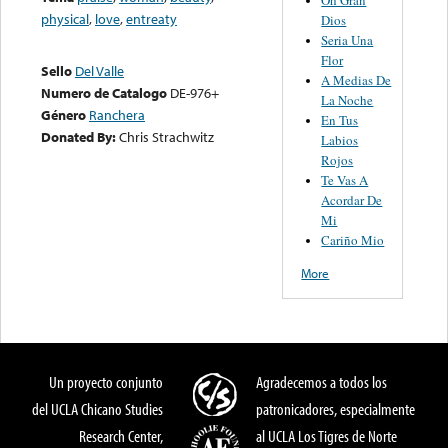
physical
,
love
,
entreaty
Dios
Seria Una
Flor
Sello
Del Valle
A Medias De
Numero de Catalogo
DE-976+
La Noche
Género
Ranchera
En Tus
Donated By:
Chris Strachwitz
Labios
Rojos
Te Vas A
Acordar De
Mi
Cariño Mio
More
Un proyecto conjunto
Agradecemos a todos los
del UCLA Chicano Studies
patronicadores, especialmente
Research Center,
al UCLA Los Tigres de Norte