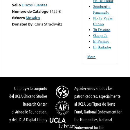
He De Llorar
Sello
Discos Fuentes
Sombrerito
Numero de Catalogo
1455-B
Panameño
Género
Mosaico
No Te Vayas
Cariño
Donated By:
Chris Strachwitz
Tu Destino
Guepa Je
El Pasmao
El Bailador
More
Un proyecto conjunto
Agradecemos a todos los
del UCLA Chicano Studies
patronicadores, especialmente
Research Center,
al UCLA Los Tigres de Norte
el Arhoolie Foundation,
Fund, National Endowment for
y del UCLA Digital Library
the Humanities, National
Endowment for the