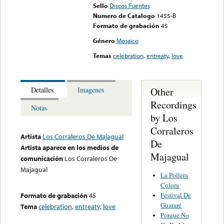
Sello
Discos Fuentes
Numero de Catalogo
1455-B
Formato de grabación
45
Género
Mosaico
Temas
celebration
,
entreaty
,
love
Other
Detalles
Imagenes
Recordings
Notas
by Los
Corraleros
Artista
Los Corraleros De Majagual
De
Artista aparece en los medios de
Majagual
comunicación
Los Corraleros De
Majagual
La Pollera
Colora
Festival De
Formato de grabación
45
Guararé
Tema
celebration
,
entreaty
,
love
Porque No