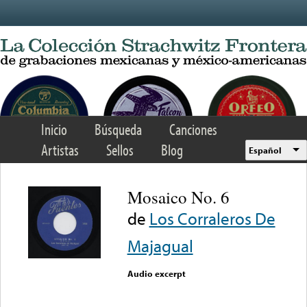
Skip to main content
Inicio
Búsqueda
Canciones
Artistas
Sellos
Blog
Español
Mosaico No. 6
de
Los Corraleros De
Majagual
Audio excerpt
Error loading media: File
could not be played