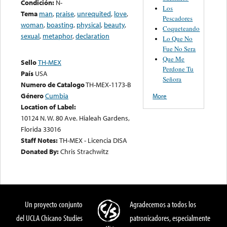
Condición:
N-
Los
Tema
man
,
praise
,
unrequited
,
love
,
Pescadores
woman
,
boasting
,
physical
,
beauty
,
Coqueteando
sexual
,
metaphor
,
declaration
Lo Que No
Fue No Sera
Que Me
Sello
TH-MEX
Perdone Tu
País
USA
Señora
Numero de Catalogo
TH-MEX-1173-B
Género
Cumbia
More
Location of Label:
10124 N. W. 80 Ave. Hialeah Gardens,
Florida 33016
Staff Notes:
TH-MEX - Licencia DISA
Donated By:
Chris Strachwitz
Un proyecto conjunto
Agradecemos a todos los
del UCLA Chicano Studies
patronicadores, especialmente