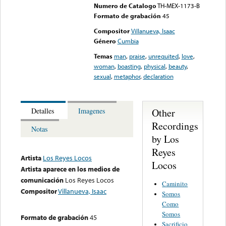
Numero de Catalogo
TH-MEX-1173-B
Formato de grabación
45
Compositor
Villanueva, Isaac
Género
Cumbia
Temas
man
,
praise
,
unrequited
,
love
,
woman
,
boasting
,
physical
,
beauty
,
sexual
,
metaphor
,
declaration
Other
Detalles
Imagenes
Recordings
Notas
by Los
Reyes
Artista
Los Reyes Locos
Locos
Artista aparece en los medios de
comunicación
Los Reyes Locos
Caminito
Compositor
Villanueva, Isaac
Somos
Como
Somos
Formato de grabación
45
Sacrificio