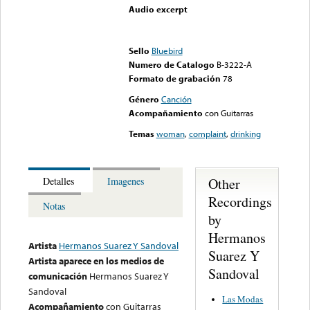
Audio excerpt
Error loading media: File
could not be played
Sello
Bluebird
Numero de Catalogo
B-3222-A
Formato de grabación
78
Género
Canción
Acompañamiento
con Guitarras
Temas
woman
,
complaint
,
drinking
Other
Detalles
Imagenes
Recordings
Notas
by
Hermanos
Artista
Hermanos Suarez Y Sandoval
Suarez Y
Artista aparece en los medios de
Sandoval
comunicación
Hermanos Suarez Y
Sandoval
Las Modas
Acompañamiento
con Guitarras