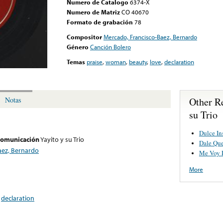
Numero de Catalogo
6374-X
Numero de Matriz
CO 40670
Formato de grabación
78
Compositor
Mercado, Francisco-Baez, Bernardo
Género
Canción Bolero
Temas
praise
,
woman
,
beauty
,
love
,
declaration
Other R
Notas
su Trio
Dulce In
 comunicación
Yayito y su Trio
Dale Que
aez, Bernardo
Me Voy 
More
,
declaration