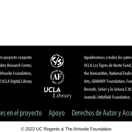
Un proyecto conjunto
Agradecemos a todos los patro
dies Research Center,
UCLA Los Tigres de Norte Fund
 Arhoolie Foundation,
the Humanities, National End
l UCLA Digital Library
Arts, GRAMMY Foundation, Fund
Records, Señor y la Señora E.W. 
Jeannik Littlefield Foundation.
tes en el proyecto
Apoyo
Derechos de Autor y Acc
© 2022 UC Regents & The Arhoolie Foundation