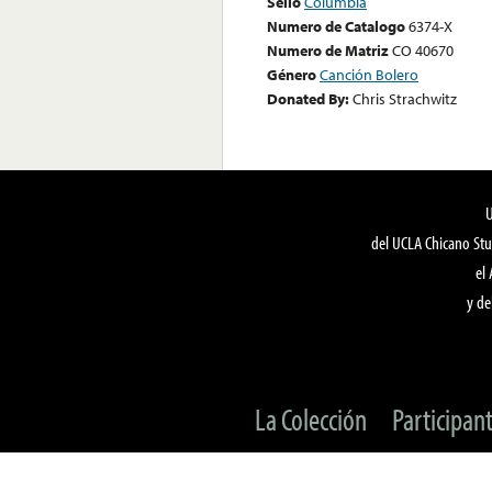
Sello
Columbia
Numero de Catalogo
6374-X
Numero de Matriz
CO 40670
Género
Canción Bolero
Donated By:
Chris Strachwitz
del UCLA Chicano Stu
el
y de
La Colección
Participan