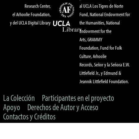
Research Center,
al UCLA Los Tigres de Norte
el Arhoolie Foundation,
Fund, National Endowment for
y del UCLA Digital Library
the Humanities, National
Endowment for the
Arts, GRAMMY
Foundation, Fund for Folk
Culture, Arhoolie
Records, Señor y la Señora E.W.
Littlefield Jr., y Edmund &
Jeannik Littlefield Foundation.
La Colección
Participantes en el proyecto
Apoyo
Derechos de Autor y Acceso
Contactos y Créditos
© 2022 UC Regents & The Arhoolie Foundation