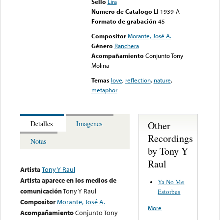
Sello
Lira
Numero de Catalogo
LI-1939-A
Formato de grabación
45
Compositor
Morante, José A.
Género
Ranchera
Acompañamiento
Conjunto Tony
Molina
Temas
love
,
reflection
,
nature
,
metaphor
Other
Detalles
Imagenes
Recordings
Notas
by Tony Y
Raul
Artista
Tony Y Raul
Artista aparece en los medios de
Ya No Me
comunicación
Tony Y Raul
Estorbes
Compositor
Morante, José A.
More
Acompañamiento
Conjunto Tony