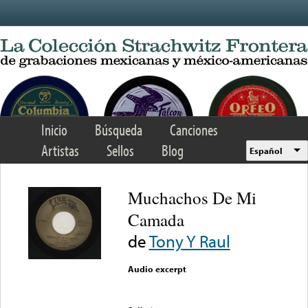
Skip to main content
Inicio
Búsqueda
Canciones
Artistas
Sellos
Blog
Español
Muchachos De Mi
Camada
de
Tony Y Raul
Audio excerpt
Error loading media: File
could not be played