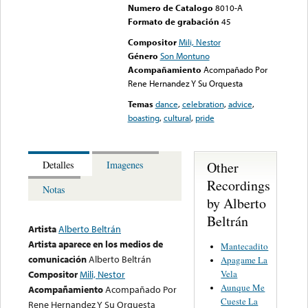
Numero de Catalogo
8010-A
Formato de grabación
45
Compositor
Mili, Nestor
Género
Son Montuno
Acompañamiento
Acompañado Por
Rene Hernandez Y Su Orquesta
Temas
dance
,
celebration
,
advice
,
boasting
,
cultural
,
pride
Other
Detalles
Imagenes
Recordings
Notas
by Alberto
Beltrán
Artista
Alberto Beltrán
Artista aparece en los medios de
Mantecadito
comunicación
Alberto Beltrán
Apagame La
Vela
Compositor
Mili, Nestor
Aunque Me
Acompañamiento
Acompañado Por
Cueste La
Rene Hernandez Y Su Orquesta