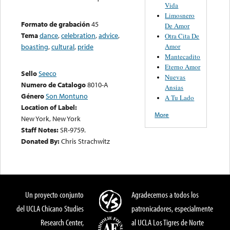
Vida
Limosnero
Formato de grabación
45
De Amor
Tema
dance
,
celebration
,
advice
,
Otra Cita De
Amor
boasting
,
cultural
,
pride
Mantecadito
Eterno Amor
Sello
Seeco
Nuevas
Numero de Catalogo
8010-A
Ansias
Género
Son Montuno
A Tu Lado
Location of Label:
More
New York, New York
Staff Notes:
SR-9759.
Donated By:
Chris Strachwitz
Un proyecto conjunto
Agradecemos a todos los
del UCLA Chicano Studies
patronicadores, especialmente
Research Center,
al UCLA Los Tigres de Norte