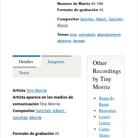
Numero de Matriz
45-788
Formato de grabación
45
Compositor
Sanchéz, Albert - Sanchéz,
Morrie
Temas
love
,
complaint
,
abandonment
,
absence
,
despair
Other
Detalles
Imagenes
Recordings
Notas
by Tiny
Morrie
Artista
Tiny Morrie
Artista aparece en los medios de
Bump-Ity
comunicación
Tiny Morrie
Bump
Bernadine
Compositor
Sanchéz, Albert -
Lonely
Sanchéz, Morrie
Letters
Cartas
Formato de grabación
45
Tristes