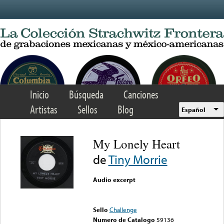
Skip to main content
Inicio
Búsqueda
Canciones
Artistas
Sellos
Blog
Español
My Lonely Heart
de
Tiny Morrie
Audio excerpt
Error loading media: File
could not be played
Sello
Challenge
Numero de Catalogo
59136