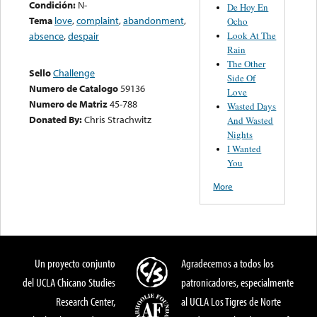
Condición:
N-
De Hoy En
Tema
love
,
complaint
,
abandonment
,
Ocho
Look At The
absence
,
despair
Rain
The Other
Sello
Challenge
Side Of
Numero de Catalogo
59136
Love
Numero de Matriz
45-788
Wasted Days
Donated By:
Chris Strachwitz
And Wasted
Nights
I Wanted
You
More
Un proyecto conjunto
Agradecemos a todos los
del UCLA Chicano Studies
patronicadores, especialmente
Research Center,
al UCLA Los Tigres de Norte