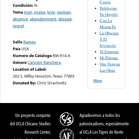
Coraje
Condición:
N-
Doblegare
Tema
man
,
praise
,
love
,
woman
,
Tu Orgullo
absence
,
abandonment
,
despair
,
Con La
regret
Misma Fe
La Obscura
Y El
Sello
Ramex
Jovencito
País
USA
Te Esperare
Numero de Catalogo
RM-914-A
Mi Paloma
Género
Canción Ranchera
Que Vengan
Location of Label:
Las Otras
202 S. Milby Houston, Texas 77003
More
Donated By:
Chris Strachwitz
Un proyecto conjunto
Agradecemos a todos los
del UCLA Chicano Studies
patronicadores, especialmente
Research Center,
al UCLA Los Tigres de Norte