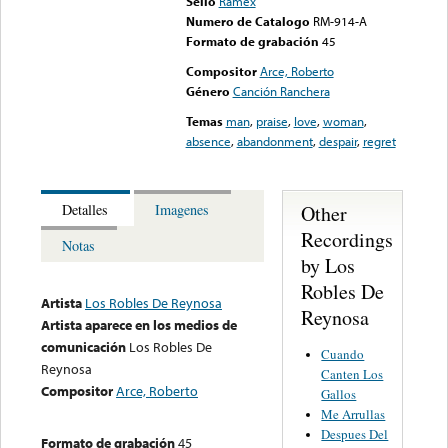
Sello
Ramex
Numero de Catalogo
RM-914-A
Formato de grabación
45
Compositor
Arce, Roberto
Género
Canción Ranchera
Temas
man
,
praise
,
love
,
woman
,
absence
,
abandonment
,
despair
,
regret
Other
Detalles
Imagenes
Recordings
Notas
by Los
Robles De
Artista
Los Robles De Reynosa
Reynosa
Artista aparece en los medios de
comunicación
Los Robles De
Cuando
Reynosa
Canten Los
Compositor
Arce, Roberto
Gallos
Me Arrullas
Despues Del
Formato de grabación
45