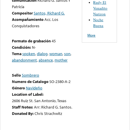
comunicación
Richard G. Santos Y
Rudy El
Patricia
Venadito
Compositor
Santos, Richard G.
Narizon
Acompañamiento
Acc. Los
Noche
Buena
Conquistadores
More
Formato de grabación
45
Condición:
N-
Tema
spoken
,
dialog
,
woman
,
son
,
abandonment
,
absence
,
mother
Sello
Sombrero
Numero de Catalogo
SO-2380-A-2
Género
Navideño
Location of Label:
2606 Ruiz St. San Antonio, Texas
Staff Notes:
Arr: Richard G. Santos.
Donated By:
Chris Strachwitz