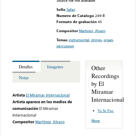
Source file not available
Sello
Safari
Numero de Catalogo
249-B
Formato de grabación
45
Compositor
Martinez, Alvaro
Temas
instrumental
,
strings
,
organ
,
percussion
Other
Detalles
Imagenes
Recordings
Notas
by El
Miramar
Artista
El Miramar Internacional
Internacional
Artista aparece en los medios de
comunicación
El Miramar
Ya Se Fue
Internacional
More
Compositor
Martinez, Alvaro