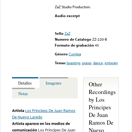
ZaZ Studio Production.
Audio excerpt
Error loading media: File
could not be played
Sello
ZaZ
Numero de Catalogo
ZZ-220-B
Formato de grabación
45
Género
Cumbia
Temas
boasting
,
praise
,
dance
,
entreaty
Other
Detalles
Imagenes
Recordings
Notas
by Los
Principes
Artista
Los Principes De Juan Ramos
De Juan
De Nuevo Laredo
Ramos De
Artista aparece en los medios de
Nuevo
comunicación
Los Principes De Juan