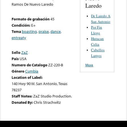
Ramos De Nuevo Laredo
Laredo
De Laredo A
Formato de grabación
45
San Antonio
Condición:
E+
Por Fin
Tema
boasting
,
praise
,
dance
,
Llego
entreaty
Huracan
Celia
Cabellos
Sello
ZaZ
Largos
País
USA
Numero de Catalogo
ZZ-220-B
More
Género
Cumbia
Location of Label:
140 Hwy 90 W. San Antonio, Texas
78237
Staff Notes:
ZaZ Studio Production.
Donated By:
Chris Strachwitz