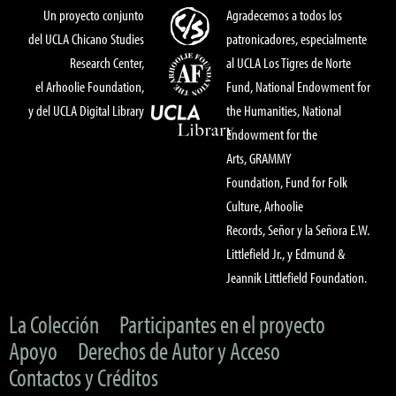
Un proyecto conjunto
Agradecemos a todos los
del UCLA Chicano Studies
patronicadores, especialmente
Research Center,
al UCLA Los Tigres de Norte
el Arhoolie Foundation,
Fund, National Endowment for
y del UCLA Digital Library
the Humanities, National
Endowment for the
Arts, GRAMMY
Foundation, Fund for Folk
Culture, Arhoolie
Records, Señor y la Señora E.W.
Littlefield Jr., y Edmund &
Jeannik Littlefield Foundation.
La Colección
Participantes en el proyecto
Apoyo
Derechos de Autor y Acceso
Contactos y Créditos