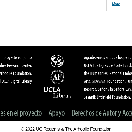
More
Un proyecto conjunto
Agradecemos a todos los patro
dies Research Center,
UCLA Los Tigres de Norte Fund
 Arhoolie Foundation,
the Humanities, National End
l UCLA Digital Library
Arts, GRAMMY Foundation, Fund
Records, Señor y la Señora E.W. 
Jeannik Littlefield Foundation.
tes en el proyecto
Apoyo
Derechos de Autor y Acc
© 2022 UC Regents & The Arhoolie Foundation