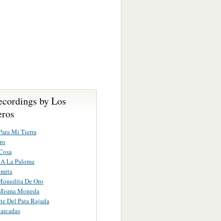
ecordings by Los
eros
ara Mi Tierra
ro
Cosa
 A La Paloma
omita
Monedita De Oro
Misma Moneda
nte Del Pata Rajada
arcadas