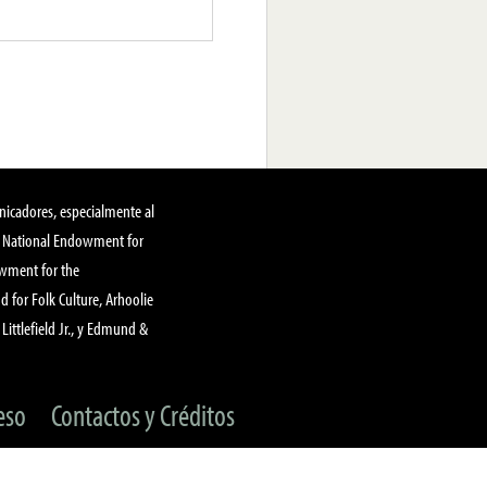
nicadores, especialmente al
, National Endowment for
owment for the
 for Folk Culture, Arhoolie
Littlefield Jr., y Edmund &
eso
Contactos y Créditos