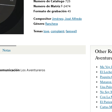
Numero de Catalogo
725
Numero de Matriz
F-2474
Formato de grabación
45
Compositor
Jiménez, José Alfredo
Género
Ranchera
Temas
love
,
complaint
,
farewell
Other R
Notas
Aventur
Me Voy P
 comunicación
Los Aventureros
El Leche
Poquita 
Mataron
Una Pal
No Soy 
Con La 
El Parie
Cartas M