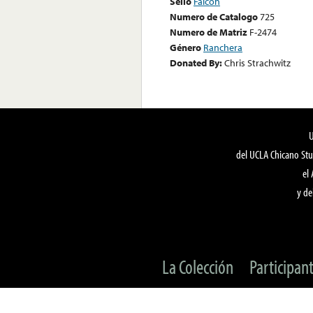
Sello
Falcon
Numero de Catalogo
725
Numero de Matriz
F-2474
Género
Ranchera
Donated By:
Chris Strachwitz
del UCLA Chicano Stu
el
y de
La Colección
Participan