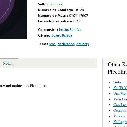
Sello
Columbia
Numero de Catalogo
10128
Numero de Matriz
0101-17907
Formato de grabación
45
Compositor
Inclán, Ramón
Género
Bolero Balada
Temas
love
,
declaration
,
entreaty
Other R
Notas
Piccolin
Grita
 comunicación
Los Piccolinos
Yo, Tu Y
Una Ment
Vivir Por
Con Los 
Corazon 
Volveré
Yo Regre