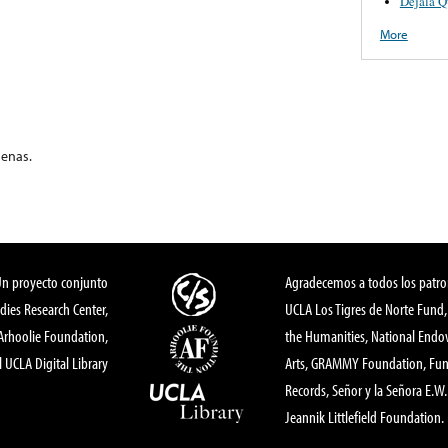
Dejala Q
More
denas.
Un proyecto conjunto
Agradecemos a todos los patro
dies Research Center,
UCLA Los Tigres de Norte Fund
 Arhoolie Foundation,
the Humanities, National End
l UCLA Digital Library
Arts, GRAMMY Foundation, Fund
Records, Señor y la Señora E.W. 
Jeannik Littlefield Foundation.