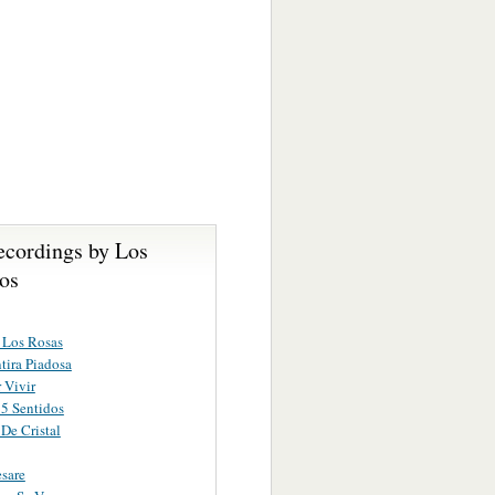
ecordings by Los
os
 Los Rosas
ira Piadosa
 Vivir
5 Sentidos
De Cristal
sare