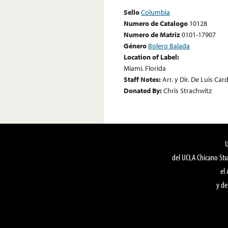
Sello
Columbia
Numero de Catalogo
10128
Numero de Matriz
0101-17907
Género
Bolero Balada
Location of Label:
Miami, Florida
Staff Notes:
Arr. y Dir. De Luis Car
Donated By:
Chris Strachwitz
del UCLA Chicano Stu
el
y de