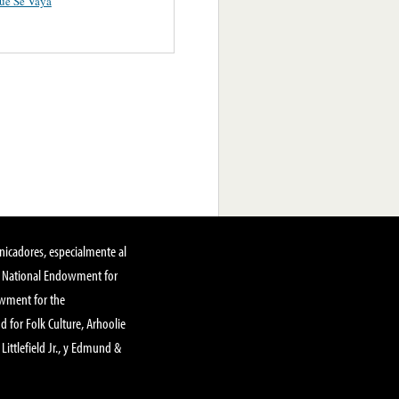
ue Se Vaya
nicadores, especialmente al
, National Endowment for
owment for the
 for Folk Culture, Arhoolie
Littlefield Jr., y Edmund &