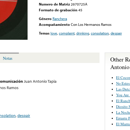
Numero de Matriz
2670725A
Formato de grabación
45
Género
Ranchera
Acompañamiento
Con Los Hermanos Ramos
Temas
love
,
complaint
,
drinking
,
consolation
,
despair
Other R
Notas
Antonio
El Coco
 comunicación
Juan Antonio Tapia
No Estes
nos Ramos
Las Dutc
You Are
El Ranc
Diosito 
La Noch
nsolation
,
despair
Errante 
El Marra