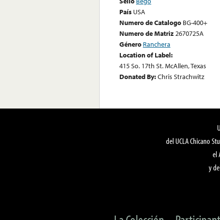
Sello
Bego
País
USA
Numero de Catalogo
BG-400+
Numero de Matriz
2670725A
Género
Ranchera
Location of Label:
415 So. 17th St. McAllen, Texas
Donated By:
Chris Strachwitz
del UCLA Chicano Stu
el
y de
La Colección
Participan