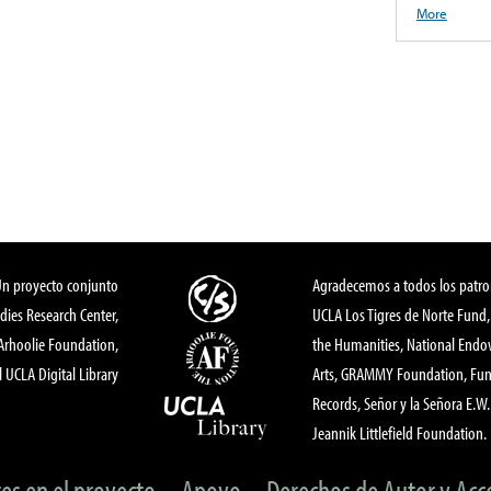
More
Un proyecto conjunto
Agradecemos a todos los patro
dies Research Center,
UCLA Los Tigres de Norte Fund
 Arhoolie Foundation,
the Humanities, National End
l UCLA Digital Library
Arts, GRAMMY Foundation, Fund
Records, Señor y la Señora E.W. 
Jeannik Littlefield Foundation.
tes en el proyecto
Apoyo
Derechos de Autor y Acc