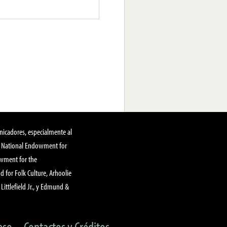
nicadores, especialmente al
, National Endowment for
owment for the
 for Folk Culture, Arhoolie
Littlefield Jr., y Edmund &
eso
Contactos y Créditos