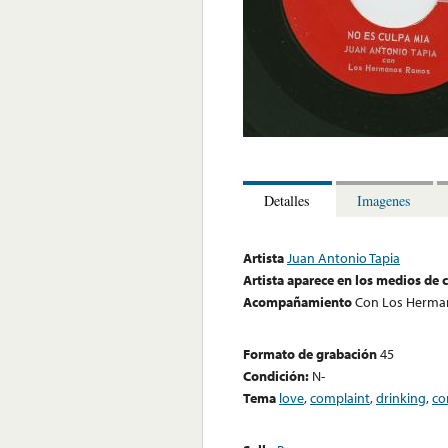
Detalles
Imagenes
Artista
Juan Antonio Tapia
Artista aparece en los medios de
Acompañamiento
Con Los Herma
Formato de grabación
45
Condición:
N-
Tema
love
,
complaint
,
drinking
,
co