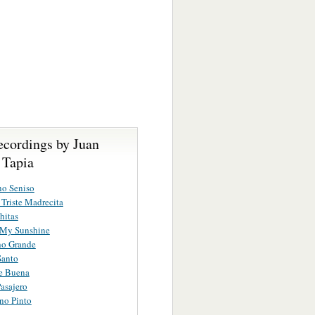
ecordings by Juan
 Tapia
no Seniso
 Triste Madrecita
hitas
 My Sunshine
ho Grande
Santo
e Buena
Pasajero
no Pinto