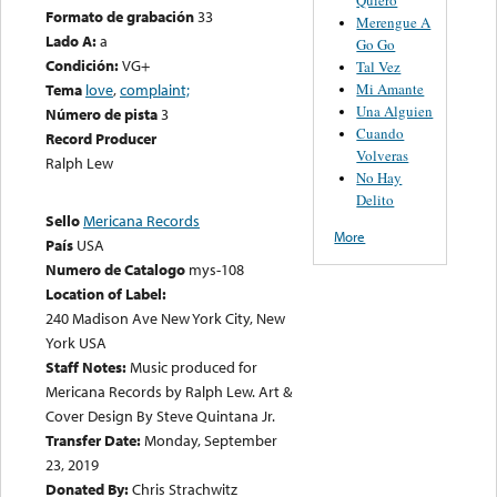
Formato de grabación
33
Merengue A
Lado A:
a
Go Go
Condición:
VG+
Tal Vez
Mi Amante
Tema
love
,
complaint;
Una Alguien
Número de pista
3
Cuando
Record Producer
Volveras
Ralph Lew
No Hay
Delito
Sello
Mericana Records
More
País
USA
Numero de Catalogo
mys-108
Location of Label:
240 Madison Ave New York City, New
York USA
Staff Notes:
Music produced for
Mericana Records by Ralph Lew. Art &
Cover Design By Steve Quintana Jr.
Transfer Date:
Monday, September
23, 2019
Donated By:
Chris Strachwitz