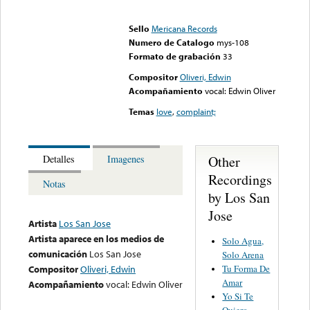
Error loading media: File
could not be played
Sello
Mericana Records
Numero de Catalogo
mys-108
Formato de grabación
33
Compositor
Oliveri, Edwin
Acompañamiento
vocal: Edwin Oliver
Temas
love
,
complaint;
Other
Detalles
Imagenes
Recordings
Notas
by Los San
Jose
Artista
Los San Jose
Artista aparece en los medios de
Solo Agua,
comunicación
Los San Jose
Solo Arena
Tu Forma De
Compositor
Oliveri, Edwin
Amar
Acompañamiento
vocal: Edwin Oliver
Yo Si Te
Quiero