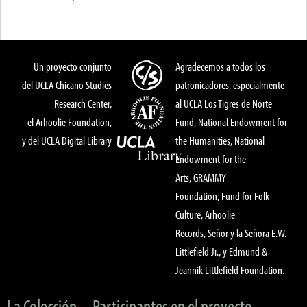
Un proyecto conjunto
Agradecemos a todos los
del UCLA Chicano Studies
patronicadores, especialmente
Research Center,
al UCLA Los Tigres de Norte
el Arhoolie Foundation,
Fund, National Endowment for
y del UCLA Digital Library
the Humanities, National
Endowment for the
Arts, GRAMMY
Foundation, Fund for Folk
Culture, Arhoolie
Records, Señor y la Señora E.W.
Littlefield Jr., y Edmund &
Jeannik Littlefield Foundation.
La Colección
Participantes en el proyecto