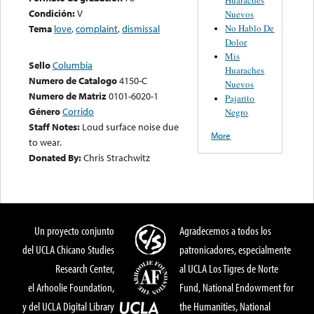
Condición:
V
Nuevos
No Hablo De
Tema
love
,
complaint
,
dismissal
Dolor
Mis
Sello
Columbia
Huaraches
Numero de Catalogo
4150-C
Nuevos
Numero de Matriz
0101-6020-1
Pajarito
Género
Corrido
Negro
Staff Notes:
Loud surface noise due
More
to wear.
Donated By:
Chris Strachwitz
Un proyecto conjunto
Agradecemos a todos los
del UCLA Chicano Studies
patronicadores, especialmente
Research Center,
al UCLA Los Tigres de Norte
el Arhoolie Foundation,
Fund, National Endowment for
y del UCLA Digital Library
the Humanities, National