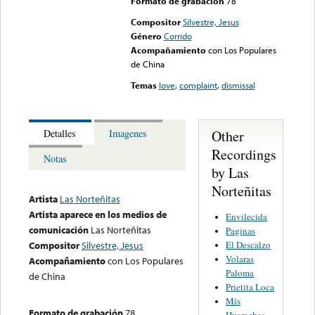
Formato de grabación
78
Compositor
Silvestre, Jesus
Género
Corrido
Acompañamiento
con Los Populares
de China
Temas
love
,
complaint
,
dismissal
Other
Detalles
Imagenes
Recordings
Notas
by Las
Norteñitas
Artista
Las Norteñitas
Artista aparece en los medios de
Envilecida
comunicación
Las Norteñitas
Paginas
El Descalzo
Compositor
Silvestre, Jesus
Volaras
Acompañamiento
con Los Populares
Paloma
de China
Prietita Loca
Mis
Formato de grabación
78
Huaraches