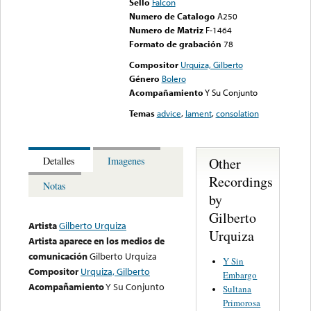
Sello
Falcon
Numero de Catalogo
A250
Numero de Matriz
F-1464
Formato de grabación
78
Compositor
Urquiza, Gilberto
Género
Bolero
Acompañamiento
Y Su Conjunto
Temas
advice
,
lament
,
consolation
Other
Detalles
Imagenes
Recordings
Notas
by
Gilberto
Artista
Gilberto Urquiza
Urquiza
Artista aparece en los medios de
comunicación
Gilberto Urquiza
Y Sin
Compositor
Urquiza, Gilberto
Embargo
Acompañamiento
Y Su Conjunto
Sultana
Primorosa