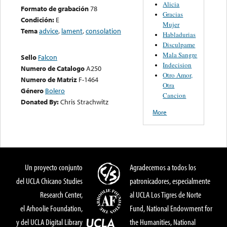
Alicia
Formato de grabación
78
Gracias
Condición:
E
Mujer
Tema
advice
,
lament
,
consolation
Habladurias
Disculpame
Mala Sangre
Sello
Falcon
Indecision
Numero de Catalogo
A250
Otro Amor,
Numero de Matriz
F-1464
Otra
Género
Bolero
Cancion
Donated By:
Chris Strachwitz
More
Un proyecto conjunto
Agradecemos a todos los
del UCLA Chicano Studies
patronicadores, especialmente
Research Center,
al UCLA Los Tigres de Norte
el Arhoolie Foundation,
Fund, National Endowment for
y del UCLA Digital Library
the Humanities, National