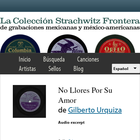
Skip to main content
Inicio
Búsqueda
Canciones
Artistas
Sellos
Blog
Español
No Llores Por Su
Amor
de
Gilberto Urquiza
Audio excerpt
Error loading media: File
could not be played