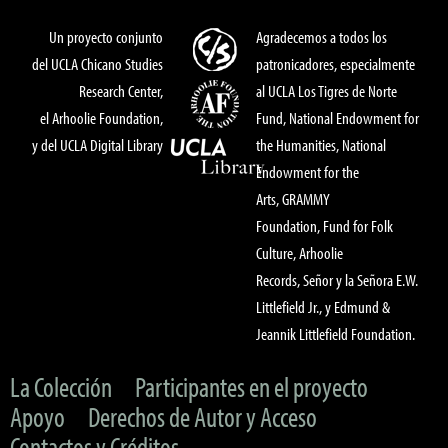
Un proyecto conjunto
Agradecemos a todos los
del UCLA Chicano Studies
patronicadores, especialmente
Research Center,
al UCLA Los Tigres de Norte
el Arhoolie Foundation,
Fund, National Endowment for
y del UCLA Digital Library
the Humanities, National
Endowment for the
Arts, GRAMMY
Foundation, Fund for Folk
Culture, Arhoolie
Records, Señor y la Señora E.W.
Littlefield Jr., y Edmund &
Jeannik Littlefield Foundation.
La Colección
Participantes en el proyecto
Apoyo
Derechos de Autor y Acceso
Contactos y Créditos