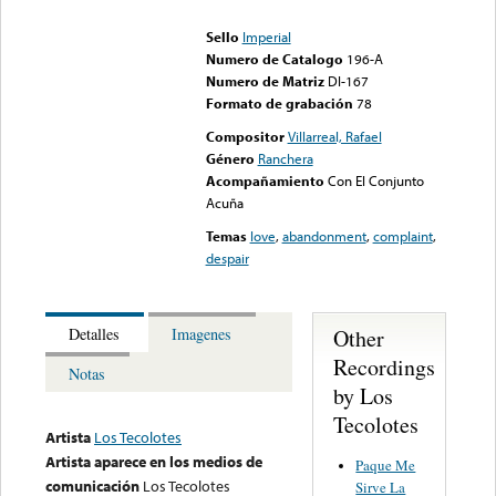
could not be played
Sello
Imperial
Numero de Catalogo
196-A
Numero de Matriz
DI-167
Formato de grabación
78
Compositor
Villarreal, Rafael
Género
Ranchera
Acompañamiento
Con El Conjunto
Acuña
Temas
love
,
abandonment
,
complaint
,
despair
Other
Detalles
Imagenes
Recordings
Notas
by Los
Tecolotes
Artista
Los Tecolotes
Artista aparece en los medios de
Paque Me
comunicación
Los Tecolotes
Sirve La