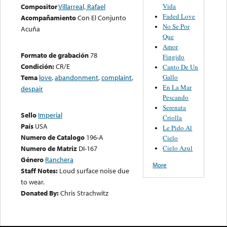
Vida
Compositor
Villarreal, Rafael
Faded Love
Acompañamiento
Con El Conjunto
No Se Por
Acuña
Que
Amor
Formato de grabación
78
Fingido
Condición:
CR/E
Canto De Un
Gallo
Tema
love
,
abandonment
,
complaint
,
En La Mar
despair
Pescando
Serenata
Sello
Imperial
Criolla
País
USA
Le Pido Al
Numero de Catalogo
196-A
Cielo
Cielo Azul
Numero de Matriz
DI-167
Género
Ranchera
More
Staff Notes:
Loud surface noise due
to wear.
Donated By:
Chris Strachwitz