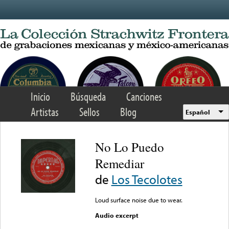
Skip to main content
Inicio
Búsqueda
Canciones
Artistas
Sellos
Blog
Español
No Lo Puedo
Remediar
de
Los Tecolotes
Loud surface noise due to wear.
Audio excerpt
Error loading media: File