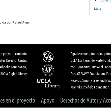
Tus Ojos
More
ida por Rafael Alers.
Un proyecto conjunto
Agradecemos a todos los patro
dies Research Center,
UCLA Los Tigres de Norte Fund
 Arhoolie Foundation,
the Humanities, National End
l UCLA Digital Library
Arts, GRAMMY Foundation, Fund
Records, Señor y la Señora E.W. 
Jeannik Littlefield Foundation.
tes en el proyecto
Apoyo
Derechos de Autor y Acc