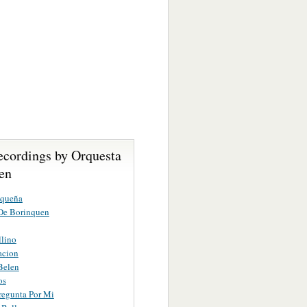
ecordings by Orquesta
en
nqueña
 De Borinquen
llino
acion
Belen
os
Pregunta Por Mi