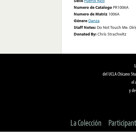
Sello
Puerto Rico
Numero de Catalogo
PR1006A
Numero de Matriz
1006A
Género
Danza
Staff Notes:
Do Not Touch Me. Dirig
Donated By:
Chris Strachwitz
del UCLA Chicano Stu
el
y de
La Colección
Participan