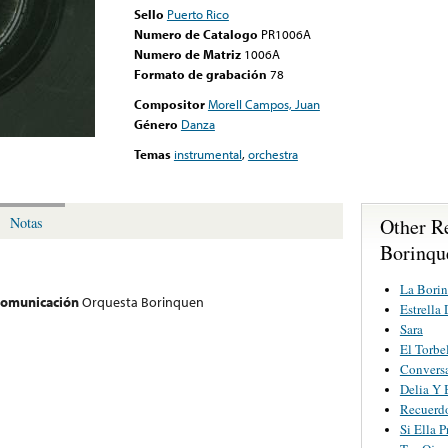
Sello
Puerto Rico
Numero de Catalogo
PR1006A
Numero de Matriz
1006A
Formato de grabación
78
Compositor
Morell Campos, Juan
Género
Danza
Temas
instrumental
,
orchestra
Other R
Notas
Borinqu
La Bori
 comunicación
Orquesta Borinquen
Estrella
Sara
El Torbe
Convers
Delia Y 
Recuerd
Si Ella 