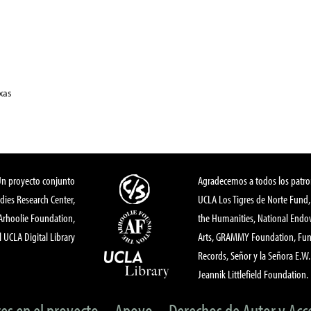
xas
Un proyecto conjunto
Agradecemos a todos los patro
dies Research Center,
UCLA Los Tigres de Norte Fund
 Arhoolie Foundation,
the Humanities, National End
l UCLA Digital Library
Arts, GRAMMY Foundation, Fund
Records, Señor y la Señora E.W. 
Jeannik Littlefield Foundation.
tes en el proyecto
Apoyo
Derechos de Autor y Acc