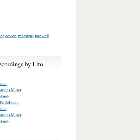
er
,
advice
,
marriage
,
farewell
ecordings by Lito
Poco
Buscas Mujer
ilando
Pa Soldado
Poco
Buscas Mujer
ilando