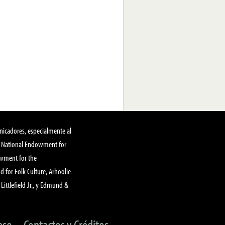
nicadores, especialmente al
, National Endowment for
owment for the
 for Folk Culture, Arhoolie
Littlefield Jr., y Edmund &
eso
Contactos y Créditos