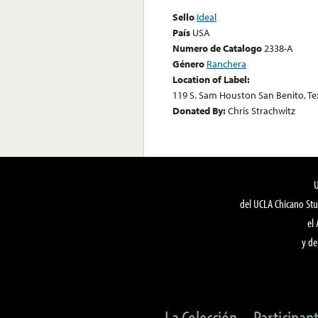
Sello
Ideal
País
USA
Numero de Catalogo
2338-A
Género
Ranchera
Location of Label:
119 S. Sam Houston San Benito, Te
Donated By:
Chris Strachwitz
del UCLA Chicano Stu
el
y de
La Colección
Participan