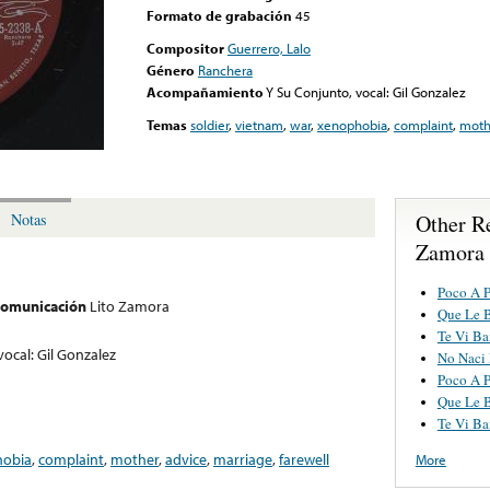
Formato de grabación
45
Compositor
Guerrero, Lalo
Género
Ranchera
Acompañamiento
Y Su Conjunto, vocal: Gil Gonzalez
Temas
soldier
,
vietnam
,
war
,
xenophobia
,
complaint
,
moth
Other R
Notas
Zamora
Poco A 
 comunicación
Lito Zamora
Que Le 
Te Vi Ba
vocal: Gil Gonzalez
No Naci 
Poco A 
Que Le 
Te Vi Ba
hobia
,
complaint
,
mother
,
advice
,
marriage
,
farewell
More