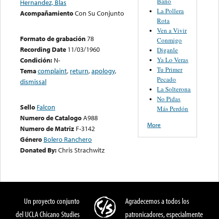
Baño
Hernandez, Blas
La Pollera
Acompañamiento
Con Su Conjunto
Rota
Ven a Vivir
Formato de grabación
78
Conmigo
Recording Date
11/03/1960
Diganle
Ya Lo Veras
Condición:
N-
Tu Primer
Tema
complaint
,
return
,
apology
,
Pecado
dismissal
La Solterona
No Pidas
Sello
Falcon
Más Perdón
Numero de Catalogo
A988
More
Numero de Matriz
F-3142
Género
Bolero Ranchero
Donated By:
Chris Strachwitz
Un proyecto conjunto
Agradecemos a todos los
del UCLA Chicano Studies
patronicadores, especialmente