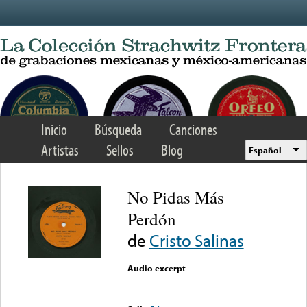
Skip to main content
Inicio
Búsqueda
Canciones
Artistas
Sellos
Blog
Español
No Pidas Más
Perdón
de
Cristo Salinas
Audio excerpt
Error loading media: File
could not be played