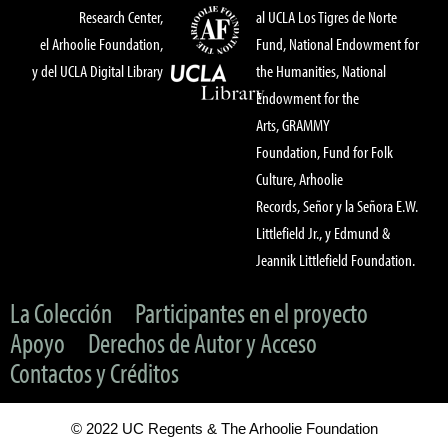
Research Center,
al UCLA Los Tigres de Norte
el Arhoolie Foundation,
Fund, National Endowment for
y del UCLA Digital Library
the Humanities, National
Endowment for the
Arts, GRAMMY
Foundation, Fund for Folk
Culture, Arhoolie
Records, Señor y la Señora E.W.
Littlefield Jr., y Edmund &
Jeannik Littlefield Foundation.
La Colección
Participantes en el proyecto
Apoyo
Derechos de Autor y Acceso
Contactos y Créditos
© 2022 UC Regents & The Arhoolie Foundation