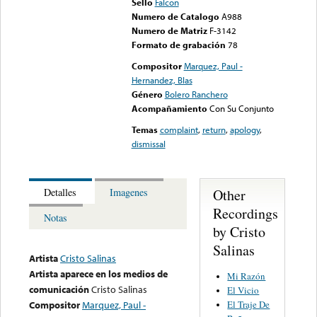
Sello
Falcon
Numero de Catalogo
A988
Numero de Matriz
F-3142
Formato de grabación
78
Compositor
Marquez, Paul -
Hernandez, Blas
Género
Bolero Ranchero
Acompañamiento
Con Su Conjunto
Temas
complaint
,
return
,
apology
,
dismissal
Other
Detalles
Imagenes
Recordings
Notas
by Cristo
Salinas
Artista
Cristo Salinas
Artista aparece en los medios de
Mi Razón
comunicación
Cristo Salinas
El Vicio
El Traje De
Compositor
Marquez, Paul -