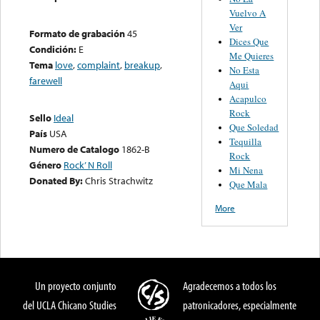
Vuelvo A
Ver
Formato de grabación
45
Dices Que
Condición:
E
Me Quieres
Tema
love
,
complaint
,
breakup
,
No Esta
farewell
Aqui
Acapulco
Rock
Sello
Ideal
Que Soledad
País
USA
Tequilla
Numero de Catalogo
1862-B
Rock
Género
Rock’ N Roll
Mi Nena
Donated By:
Chris Strachwitz
Que Mala
More
Un proyecto conjunto
Agradecemos a todos los
del UCLA Chicano Studies
patronicadores, especialmente