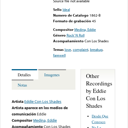
Source file not available
Sello
Ideal
Numero de Catalogo
1862-B
Formato de grabación
45
Compositor
Medina, Eddie
Género
Rock’ N Roll
Acompañamiento
Con Los Shades
Temas
love
,
complaint
,
breakup
,
farewell
Other
Detalles
Imagenes
Recordings
Notas
by Eddie
Con Los
Artista
Eddie Con Los Shades
Shades
Artista aparece en los medios de
comunicación
Eddie
Desde Que
Compositor
Medina, Eddie
Conosco
Acompañamiento
Con Los Shades
No La