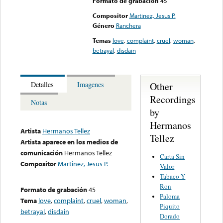
Formato de grabación
45
Compositor
Martinez, Jesus P.
Género
Ranchera
Temas
love
,
complaint
,
cruel
,
woman
,
betrayal
,
disdain
Other
Detalles
Imagenes
Recordings
Notas
by
Hermanos
Artista
Hermanos Tellez
Tellez
Artista aparece en los medios de
comunicación
Hermanos Tellez
Carta Sin
Compositor
Martinez, Jesus P.
Valor
Tabaco Y
Ron
Formato de grabación
45
Paloma
Tema
love
,
complaint
,
cruel
,
woman
,
Piquito
betrayal
,
disdain
Dorado