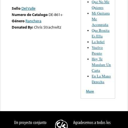
Que No Me
Quieres
Sello
Del Valle
Mi Guitarra
Numero de Catalogo
DE-861+
Me
Género
Ranchera
Acompaña
Donated By:
Chris Strachwitz
Que Bonita
Es Ella
La Infiel
Vuelvo
Pronto
Hoy Te
Mandare Un
Carta
En La Mano
Derecha
More
Un proyecto conjunto
Agradecemos a todos los