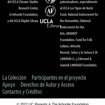
del UCLA Chicano Studies
patronicadores, especialmente
Research Center,
al UCLA Los Tigres de Norte
el Arhoolie Foundation,
Fund, National Endowment for
y del UCLA Digital Library
the Humanities, National
Endowment for the
Arts, GRAMMY
Foundation, Fund for Folk
Culture, Arhoolie
Records, Señor y la Señora E.W.
Littlefield Jr., y Edmund &
Jeannik Littlefield Foundation.
La Colección
Participantes en el proyecto
Apoyo
Derechos de Autor y Acceso
Contactos y Créditos
© 2022 UC Regents & The Arhoolie Foundation