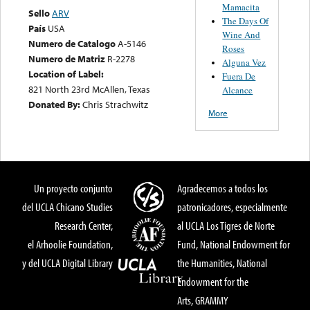
Mamacita
Sello
ARV
The Days Of
País
USA
Wine And
Numero de Catalogo
A-5146
Roses
Numero de Matriz
R-2278
Alguna Vez
Location of Label:
Fuera De
821 North 23rd McAllen, Texas
Alcance
Donated By:
Chris Strachwitz
More
Un proyecto conjunto
Agradecemos a todos los
del UCLA Chicano Studies
patronicadores, especialmente
Research Center,
al UCLA Los Tigres de Norte
el Arhoolie Foundation,
Fund, National Endowment for
y del UCLA Digital Library
the Humanities, National
Endowment for the
Arts, GRAMMY