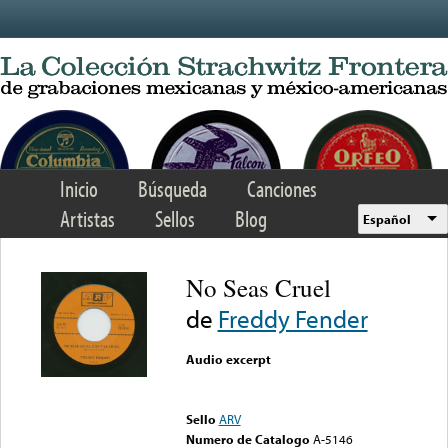
Skip to main content
Inicio
Búsqueda
Canciones
Artistas
Sellos
Blog
Español
No Seas Cruel
de
Freddy Fender
Audio excerpt
Error loading media: File
could not be played
Sello
ARV
Numero de Catalogo
A-5146