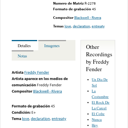
Numero de Matriz
R-2278
Formato de grabación
45
Compositor
Blackwell - Rivera
Temas
love
,
declaration
,
entreaty
Other
Detalles
Imagenes
Recordings
Notas
by Freddy
Fender
Artista
Freddy Fender
Artista aparece en los medios de
Un Dia De
comunicación
Freddy Fender
Sol
La
Compositor
Blackwell - Rivera
Costumbre
El Rock De
Formato de grabación
45
La Carcel
Condición:
E+
El Cofre
Tema
love
,
declaration
,
entreaty
Nunca
Hey