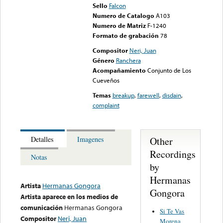
Sello
Falcon
Numero de Catalogo
A103
Numero de Matriz
F-1240
Formato de grabación
78
Compositor
Neri, Juan
Género
Ranchera
Acompañamiento
Conjunto de Los
Cueveños
Temas
breakup
,
farewell
,
disdain
,
complaint
Other
Detalles
Imagenes
Recordings
Notas
by
Hermanas
Artista
Hermanas Gongora
Gongora
Artista aparece en los medios de
comunicación
Hermanas Gongora
Si Te Vas
Compositor
Neri, Juan
Morena