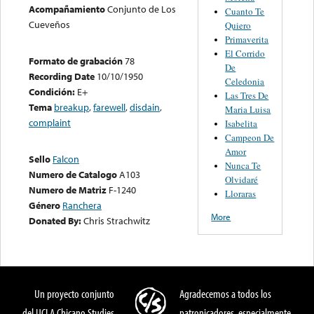
Acompañamiento
Conjunto de Los
Cuanto Te
Cueveños
Quiero
Primaverita
El Corrido
Formato de grabación
78
De
Recording Date
10/10/1950
Celedonia
Condición:
E+
Las Tres De
Tema
breakup
,
farewell
,
disdain
,
Maria Luisa
complaint
Isabelita
Campeon De
Amor
Sello
Falcon
Nunca Te
Numero de Catalogo
A103
Olvidaré
Numero de Matriz
F-1240
Lloraras
Género
Ranchera
More
Donated By:
Chris Strachwitz
Un proyecto conjunto
Agradecemos a todos los
del UCLA Chicano Studies
patronicadores, especialmente