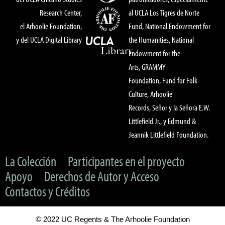
Research Center,
al UCLA Los Tigres de Norte
el Arhoolie Foundation,
Fund, National Endowment for
y del UCLA Digital Library
the Humanities, National
Endowment for the
Arts, GRAMMY
Foundation, Fund for Folk
Culture, Arhoolie
Records, Señor y la Señora E.W.
Littlefield Jr., y Edmund &
Jeannik Littlefield Foundation.
La Colección
Participantes en el proyecto
Apoyo
Derechos de Autor y Acceso
Contactos y Créditos
© 2022 UC Regents & The Arhoolie Foundation