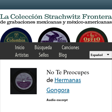
Skip to main content
Inicio
Búsqueda
Canciones
Artistas
Sellos
Blog
Español
No Te Preocupes
de
Hermanas
Gongora
Audio excerpt
Error loading media: File
could not be played