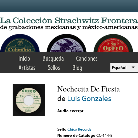
Skip to main content
Inicio
Búsqueda
Canciones
Artistas
Sellos
Blog
Español
Nochecita De Fiesta
de
Luis Gonzales
Audio excerpt
Error loading media: File
could not be played
Sello
Chico Records
Numero de Catalogo
CC-114-B