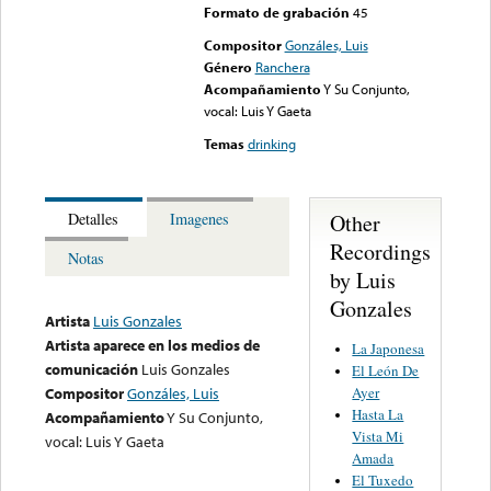
Formato de grabación
45
Compositor
Gonzáles, Luis
Género
Ranchera
Acompañamiento
Y Su Conjunto,
vocal: Luis Y Gaeta
Temas
drinking
Other
Detalles
Imagenes
Recordings
Notas
by Luis
Gonzales
Artista
Luis Gonzales
Artista aparece en los medios de
La Japonesa
comunicación
Luis Gonzales
El León De
Ayer
Compositor
Gonzáles, Luis
Hasta La
Acompañamiento
Y Su Conjunto,
Vista Mi
vocal: Luis Y Gaeta
Amada
El Tuxedo