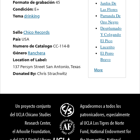
Formato de grabación
45
Jardin De
Condición:
E+
Las Flores
Parranda De
Tema
drinking
Ozo Negro
Desplumado
Sello
Chico Records
Y Colgando
País
USA
El Pico
Numero de Catalogo
CC-114-B
Lucerito
Género
Ranchera
El Perro
Bravo
Location of Label:
137 Persyn Street San Antonio, Texas
More
Donated By:
Chris Strachwitz
Un proyecto conjunto
Agradecemos a todos los
del UCLA Chicano Studies
patronicadores, especialmente
Research Center,
al UCLA Los Tigres de Norte
el Arhoolie Foundation,
Fund, National Endowment for
y del UCLA Digital Library
the Humanities, National