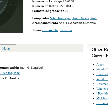
Numero de Catalogo
20-6008
Numero de Matriz
F2ZB-0811
Formato de grabación
78
Compositor
Sabre Marroquin, José - Mojica, José
Acompañamiento
And His Sonorama Orchestra
Temas
instrumental
,
orchestra
Other R
Notas
García 
Amor
 comunicación
Juan G. Esquivel
Vereda T
- Mojica, José
Besame
ama Orchestra
Vereda T
Besame
Whatcha
I Feel M
Mi Cielo
El Terce