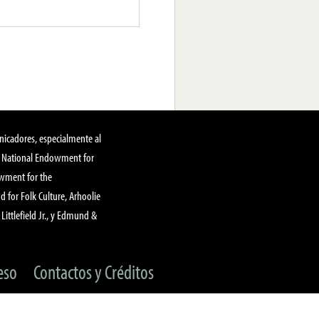
nicadores, especialmente al
, National Endowment for
owment for the
 for Folk Culture, Arhoolie
Littlefield Jr., y Edmund &
eso
Contactos y Créditos