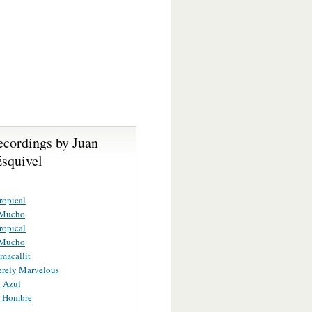
ecordings by Juan
Esquivel
ropical
 Mucho
ropical
 Mucho
macallit
erely Marvelous
 Azul
r Hombre