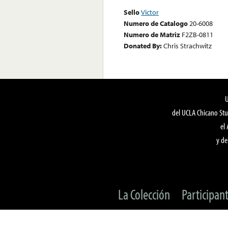
Sello
Victor
Numero de Catalogo
20-6008
Numero de Matriz
F2ZB-0811
Donated By:
Chris Strachwitz
del UCLA Chicano Stu
el
y de
La Colección
Participan