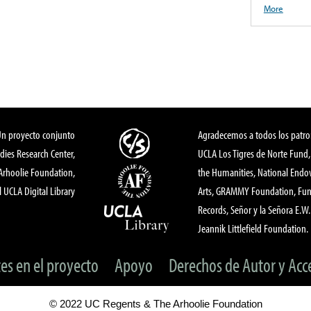
More
Un proyecto conjunto
Agradecemos a todos los patro
dies Research Center,
UCLA Los Tigres de Norte Fund
 Arhoolie Foundation,
the Humanities, National End
l UCLA Digital Library
Arts, GRAMMY Foundation, Fund
Records, Señor y la Señora E.W. 
Jeannik Littlefield Foundation.
tes en el proyecto
Apoyo
Derechos de Autor y Acc
© 2022 UC Regents & The Arhoolie Foundation