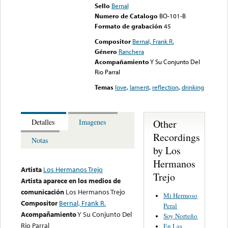
Sello
Bernal
Numero de Catalogo
BO-101-B
Formato de grabación
45
Compositor
Bernal, Frank R.
Género
Ranchera
Acompañamiento
Y Su Conjunto Del
Rio Parral
Temas
love
,
lament
,
reflection
,
drinking
Other
Detalles
Imagenes
Recordings
Notas
by Los
Hermanos
Artista
Los Hermanos Trejo
Trejo
Artista aparece en los medios de
comunicación
Los Hermanos Trejo
Mi Hermoso
Compositor
Bernal, Frank R.
Peral
Acompañamiento
Y Su Conjunto Del
Soy Norteño
Rio Parral
En Las