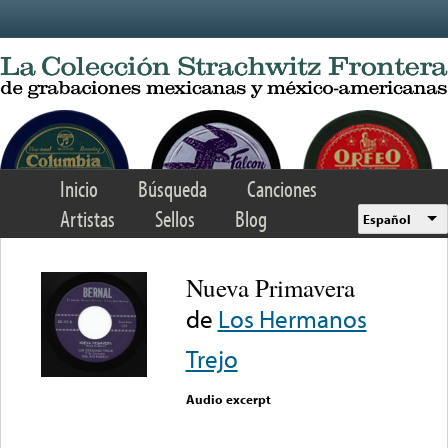
Skip to main content
Inicio
Búsqueda
Canciones
Artistas
Sellos
Blog
Español
Nueva Primavera
de
Los Hermanos
Trejo
Audio excerpt
Error loading media: File
could not be played