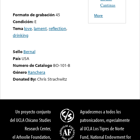
Cantinas
Formato de grabación
45
More
Condición:
E
Tema
love
,
lament
,
reflection
,
drinking
Sello
Bernal
País
USA
Numero de Catalogo
BO-101-B
Género
Ranchera
Donated By:
Chris Strachwitz
Un proyecto conjunto
Agradecemos a todos los
del UCLA Chicano Studies
patronicadores, especialmente
Research Center,
al UCLA Los Tigres de Norte
el Arhoolie Foundation,
Fund, National Endowment for