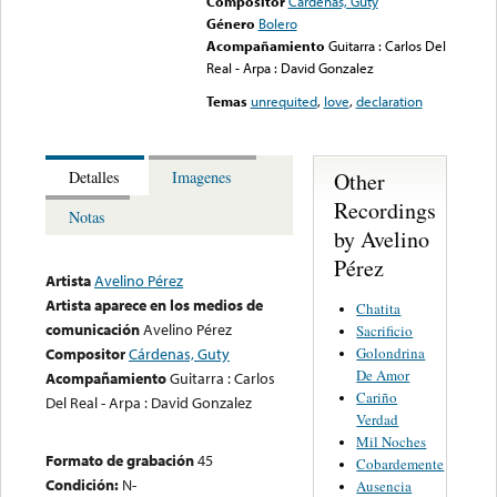
Compositor
Cárdenas, Guty
Género
Bolero
Acompañamiento
Guitarra : Carlos Del
Real - Arpa : David Gonzalez
Temas
unrequited
,
love
,
declaration
Other
Detalles
Imagenes
Recordings
Notas
by Avelino
Pérez
Artista
Avelino Pérez
Artista aparece en los medios de
Chatita
comunicación
Avelino Pérez
Sacrificio
Golondrina
Compositor
Cárdenas, Guty
De Amor
Acompañamiento
Guitarra : Carlos
Cariño
Del Real - Arpa : David Gonzalez
Verdad
Mil Noches
Formato de grabación
45
Cobardemente
Condición:
N-
Ausencia