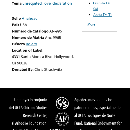
Granito De
Tema
unrequited
,
love
,
declaration
Sal
Ansia De Ti
Sello
Anahuac
More
País
USA
Numero de Catalogo
AN-996
Numero de Matriz
Anc-996B
Género
Bolero
Location of Label:
6331 Santa Monica Blvd. Hollywood,
Ca 90038
Donated By:
Chris Strachwitz
Un proyecto conjunto
Agradecemos a todos los
del UCLA Chicano Studies
patronicadores, especialmente
Research Center,
al UCLA Los Tigres de Norte
el Arhoolie Foundation,
Fund, National Endowment for