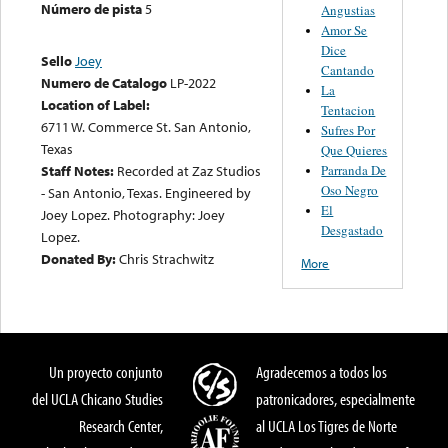
Número de pista
5
Angustias
Amor Se
Dice
Sello
Joey
Cantando
Numero de Catalogo
LP-2022
La
Location of Label:
Tentacion
6711 W. Commerce St. San Antonio,
Sufres Por
Texas
Que Quieres
Parranda De
Staff Notes:
Recorded at Zaz Studios
Oso Negro
- San Antonio, Texas. Engineered by
El
Joey Lopez. Photography: Joey
Desgastado
Lopez.
Donated By:
Chris Strachwitz
More
Un proyecto conjunto
Agradecemos a todos los
del UCLA Chicano Studies
patronicadores, especialmente
Research Center,
al UCLA Los Tigres de Norte