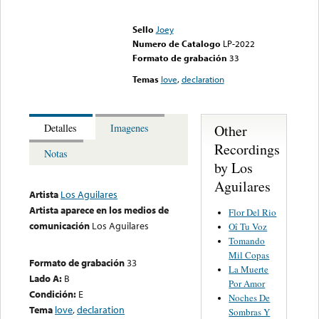
Error loading media: File
could not be played
Sello
Joey
Numero de Catalogo
LP-2022
Formato de grabación
33
Temas
love
,
declaration
Other
Detalles
Imagenes
Recordings
Notas
by Los
Aguilares
Artista
Los Aguilares
Artista aparece en los medios de
Flor Del Rio
comunicación
Los Aguilares
Oî Tu Voz
Tomando
Mil Copas
Formato de grabación
33
La Muerte
Lado A:
B
Por Amor
Condición:
E
Noches De
Tema
love
,
declaration
Sombras Y