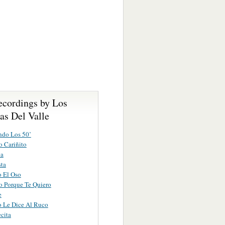
ecordings by Los
as Del Valle
ndo Los 50’
 Cariñito
na
ta
 El Oso
o Porque Te Quiero
e
 Le Dice Al Ruco
cita