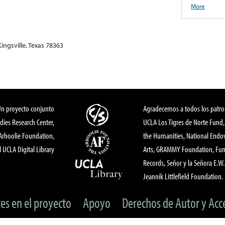
More
Kingsville, Texas 78363
Un proyecto conjunto
Agradecemos a todos los patro
dies Research Center,
UCLA Los Tigres de Norte Fund
 Arhoolie Foundation,
the Humanities, National End
l UCLA Digital Library
Arts, GRAMMY Foundation, Fund
Records, Señor y la Señora E.W. 
Jeannik Littlefield Foundation.
tes en el proyecto
Apoyo
Derechos de Autor y Acc