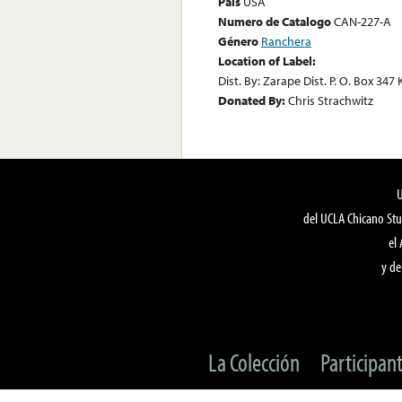
País
USA
Numero de Catalogo
CAN-227-A
Género
Ranchera
Location of Label:
Dist. By: Zarape Dist. P. O. Box 347 
Donated By:
Chris Strachwitz
del UCLA Chicano Stu
el
y de
La Colección
Participan