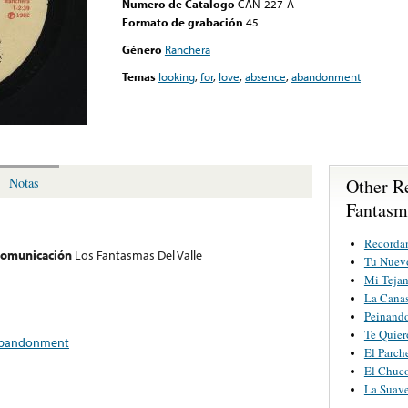
Numero de Catalogo
CAN-227-A
Formato de grabación
45
Género
Ranchera
Temas
looking
,
for
,
love
,
absence
,
abandonment
Other R
Notas
Fantasm
Recorda
 comunicación
Los Fantasmas Del Valle
Tu Nuevo
Mi Teja
La Canas
Peinando
Te Quier
bandonment
El Parch
El Chuco
La Suave