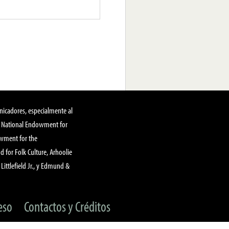
nicadores, especialmente al
, National Endowment for
owment for the
 for Folk Culture, Arhoolie
Littlefield Jr., y Edmund &
eso
Contactos y Créditos