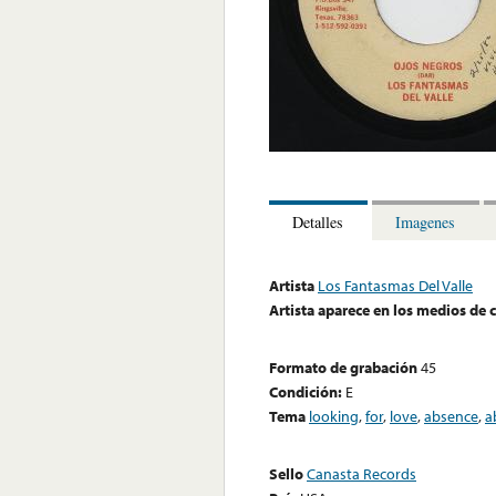
Detalles
Imagenes
Artista
Los Fantasmas Del Valle
Artista aparece en los medios de
Formato de grabación
45
Condición:
E
Tema
looking
,
for
,
love
,
absence
,
a
Sello
Canasta Records