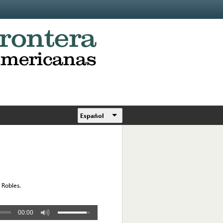
Español
y Robles.
00:00