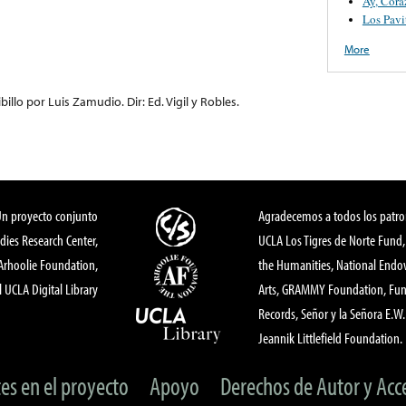
Ay, Cora
Los Pavi
More
illo por Luis Zamudio. Dir: Ed. Vigil y Robles.
Un proyecto conjunto
Agradecemos a todos los patro
dies Research Center,
UCLA Los Tigres de Norte Fund
 Arhoolie Foundation,
the Humanities, National End
l UCLA Digital Library
Arts, GRAMMY Foundation, Fund
Records, Señor y la Señora E.W. 
Jeannik Littlefield Foundation.
tes en el proyecto
Apoyo
Derechos de Autor y Acc