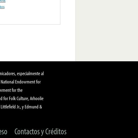
zon
tos
nicadores, especialmente al
, National Endowment for
owment for the
 for Folk Culture, Arhoolie
Littlefield Jr., y Edmund &
eso
Contactos y Créditos