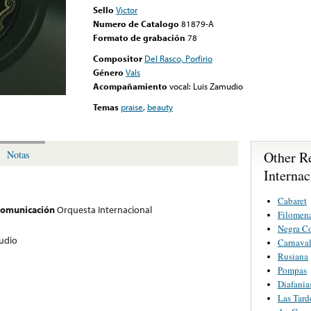
Sello
Victor
Numero de Catalogo
81879-A
Formato de grabación
78
Compositor
Del Rasco, Porfirio
Género
Vals
Acompañamiento
vocal: Luis Zamudio
Temas
praise
,
beauty
Other R
Notas
Internac
Cabaret
 comunicación
Orquesta Internacional
Filomen
Negra C
mudio
Carnava
Rusiana
Pompas
Diafania
Las Tard