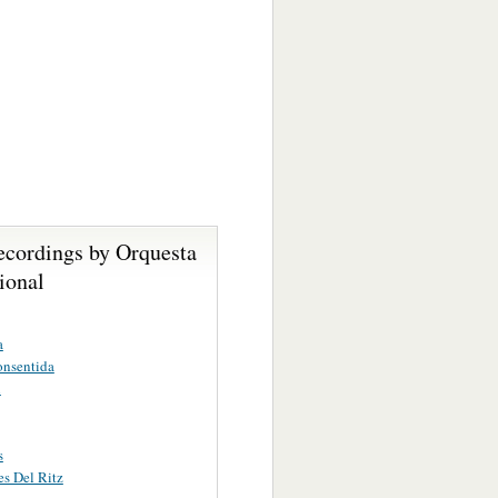
ecordings by Orquesta
ional
a
onsentida
l
s
es Del Ritz