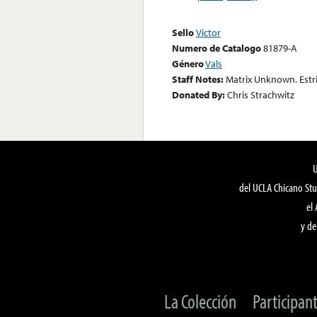
Sello
Victor
Numero de Catalogo
81879-A
Género
Vals
Staff Notes:
Matrix Unknown. Estrib
Donated By:
Chris Strachwitz
del UCLA Chicano Stu
el
y de
La Colección
Participan