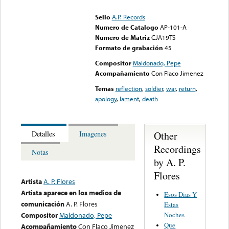
could not be played
Sello
A.P. Records
Numero de Catalogo
AP-101-A
Numero de Matriz
CJA19TS
Formato de grabación
45
Compositor
Maldonado, Pepe
Acompañamiento
Con Flaco Jimenez
Temas
reflection
,
soldier
,
war
,
return
,
apology
,
lament
,
death
Other
Detalles
Imagenes
Recordings
Notas
by A. P.
Flores
Artista
A. P. Flores
Artista aparece en los medios de
Esos Dias Y
comunicación
A. P. Flores
Estas
Noches
Compositor
Maldonado, Pepe
Que
Acompañamiento
Con Flaco Jimenez