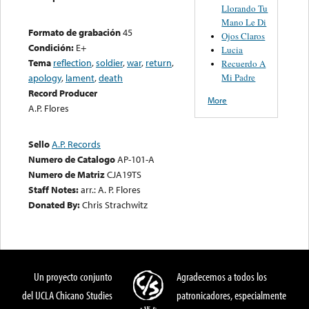
Llorando Tu
Mano Le Di
Formato de grabación
45
Ojos Claros
Condición:
E+
Lucia
Tema
reflection
,
soldier
,
war
,
return
,
Recuerdo A
Mi Padre
apology
,
lament
,
death
Record Producer
More
A.P. Flores
Sello
A.P. Records
Numero de Catalogo
AP-101-A
Numero de Matriz
CJA19TS
Staff Notes:
arr.: A. P. Flores
Donated By:
Chris Strachwitz
Un proyecto conjunto
Agradecemos a todos los
del UCLA Chicano Studies
patronicadores, especialmente