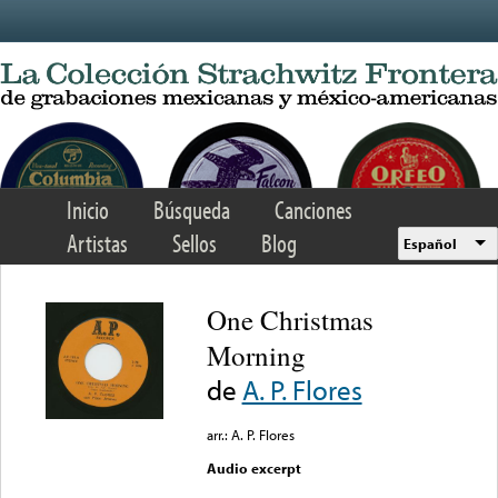
Skip to main content
Inicio
Búsqueda
Canciones
Artistas
Sellos
Blog
Español
One Christmas
Morning
de
A. P. Flores
arr.: A. P. Flores
Audio excerpt
Error loading media: File