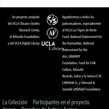
Un proyecto conjunto
Agradecemos a todos los
del UCLA Chicano Studies
patronicadores, especialmente
Research Center,
al UCLA Los Tigres de Norte
el Arhoolie Foundation,
Fund, National Endowment for
y del UCLA Digital Library
the Humanities, National
Endowment for the
Arts, GRAMMY
Foundation, Fund for Folk
Culture, Arhoolie
Records, Señor y la Señora E.W.
Littlefield Jr., y Edmund &
Jeannik Littlefield Foundation.
La Colección
Participantes en el proyecto