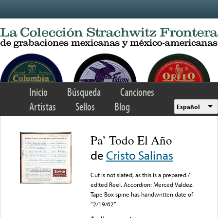
Skip to main content
Inicio
Búsqueda
Canciones
Artistas
Sellos
Blog
Español
Pa’ Todo El Año
de
Cristo Salinas
Cut is not slated, as this is a prepared /
edited Reel. Accordion: Merced Valdez.
Tape Box spine has handwritten date of
“2/19/62”