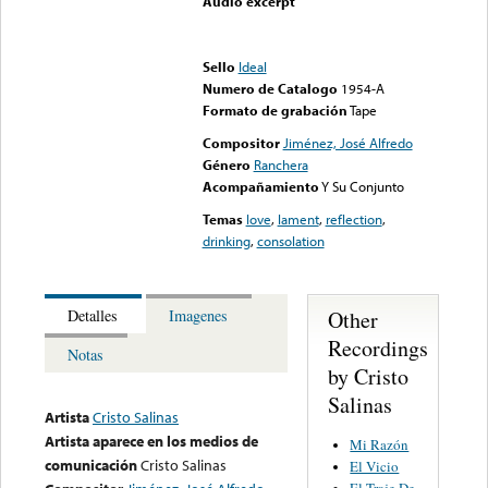
Audio excerpt
Error loading media: File
could not be played
Sello
Ideal
Numero de Catalogo
1954-A
Formato de grabación
Tape
Compositor
Jiménez, José Alfredo
Género
Ranchera
Acompañamiento
Y Su Conjunto
Temas
love
,
lament
,
reflection
,
drinking
,
consolation
Other
Detalles
Imagenes
Recordings
Notas
by Cristo
Salinas
Artista
Cristo Salinas
Artista aparece en los medios de
Mi Razón
comunicación
Cristo Salinas
El Vicio
El Traje De