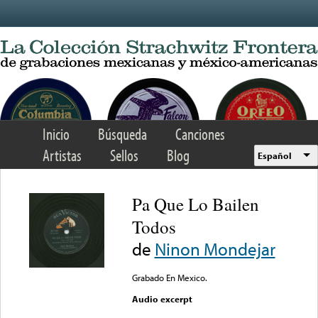
Skip to main content
Inicio
Búsqueda
Canciones
Artistas
Sellos
Blog
Español
Pa Que Lo Bailen
Todos
de
Ninon Mondejar
Grabado En Mexico.
Audio excerpt
Error loading media: File