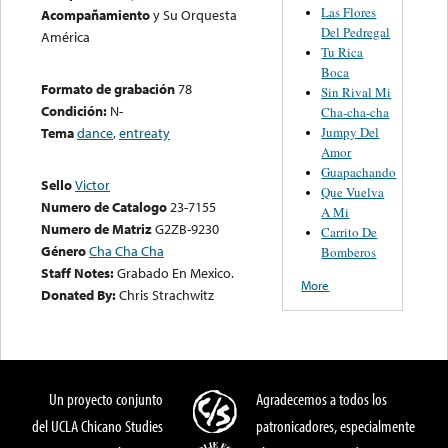
Las Flores
Acompañamiento
y Su Orquesta
Del Pedregal
América
Tu Rica
Boca
Formato de grabación
78
Sin Rival Mi
Condición:
N-
Cha-cha-cha
Jumpy Del
Tema
dance
,
entreaty
Amor
Guapachando
Sello
Victor
Que Vuelva
Numero de Catalogo
23-7155
A Mi
Numero de Matriz
G2ZB-9230
Carrito De
Género
Cha Cha Cha
Bomberos
Staff Notes:
Grabado En Mexico.
More
Donated By:
Chris Strachwitz
Un proyecto conjunto
Agradecemos a todos los
del UCLA Chicano Studies
patronicadores, especialmente