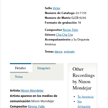
could not be played
Sello
Victor
Numero de Catalogo
23-7155
Numero de Matriz
G2ZB-9230
Formato de grabación
78
Compositor
Reyna, Felix
Género
Cha Cha Cha
Acompañamiento
y Su Orquesta
América
Temas
dance
,
entreaty
Other
Detalles
Imagenes
Recordings
Notas
by Ninon
Mondejar
Artista
Ninon Mondejar
Artista aparece en los medios de
Tu Ausencia
comunicación
Ninon Mondejar
Sin
Agitación
Compositor
Reyna, Felix