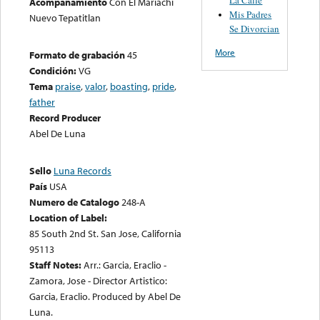
Acompañamiento
Con El Mariachi
Mis Padres
Nuevo Tepatitlan
Se Divorcian
More
Formato de grabación
45
Condición:
VG
Tema
praise
,
valor
,
boasting
,
pride
,
father
Record Producer
Abel De Luna
Sello
Luna Records
País
USA
Numero de Catalogo
248-A
Location of Label:
85 South 2nd St. San Jose, California
95113
Staff Notes:
Arr.: Garcia, Eraclio -
Zamora, Jose - Director Artistico:
Garcia, Eraclio. Produced by Abel De
Luna.