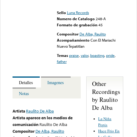
Error loading media: File
could not be played
Sello
Luna Records
Numero de Catalogo
248-A
Formato de grabación
45
Compositor
De Alba, Raulito
Acompañamiento
Con El Mariachi
Nuevo Tepatitlan
Temas
praise
,
valor
,
boasting
,
pride
,
father
Other
Detalles
Imagenes
Recordings
Notas
by Raulito
De Alba
Artista
Raulito De Alba
Artista aparece en los medios de
La Niña
comunicación
Raulito De Alba
Popis
Hace Frio En
Compositor
De Alba, Raulito
La Calle