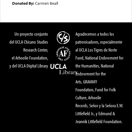
Donated By:
Carmen Beall
Un proyecto conjunto
Agradecemos a todos los
del UCLA Chicano Studies
patronicadores, especialmente
Research Center,
al UCLA Los Tigres de Norte
el Arhoolie Foundation,
Fund, National Endowment for
y del UCLA Digital Library
the Humanities, National
Endowment for the
Arts, GRAMMY
Foundation, Fund for Folk
Culture, Arhoolie
Records, Señor y la Señora E.W.
Littlefield Jr., y Edmund &
Jeannik Littlefield Foundation.