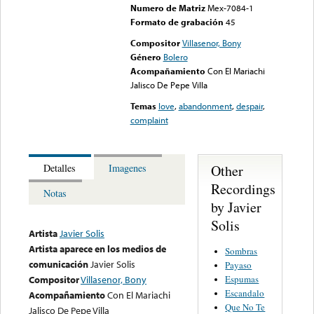
Numero de Matriz
Mex-7084-1
Formato de grabación
45
Compositor
Villasenor, Bony
Género
Bolero
Acompañamiento
Con El Mariachi
Jalisco De Pepe Villa
Temas
love
,
abandonment
,
despair
,
complaint
Other
Detalles
Imagenes
Recordings
Notas
by Javier
Solis
Artista
Javier Solis
Artista aparece en los medios de
Sombras
comunicación
Javier Solis
Payaso
Espumas
Compositor
Villasenor, Bony
Escandalo
Acompañamiento
Con El Mariachi
Que No Te
Jalisco De Pepe Villa