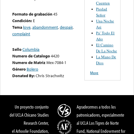
Cuenten
Piedad
Formato de grabación
45
Señor
Condición:
E
Una Noche
Asi
Tema
love
,
abandonment
,
despair
,
Pa’ Todo El
complaint
Año
El Camino
Sello
Columbia
De La Noche
Numero de Catalogo
4420
La Mano De
Numero de Matriz
Mex-7084-1
Dios
Género
Bolero
More
Donated By:
Chris Strachwitz
Un proyecto conjunto
Agradecemos a todos los
del UCLA Chicano Studies
patronicadores, especialmente
Research Center,
al UCLA Los Tigres de Norte
el Arhoolie Foundation,
Fund, National Endowment for