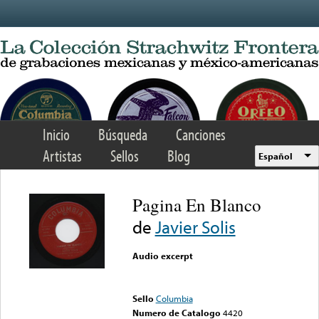
Skip to main content
Inicio
Búsqueda
Canciones
Artistas
Sellos
Blog
Español
Pagina En Blanco
de
Javier Solis
Audio excerpt
Error loading media: File
could not be played
Sello
Columbia
Numero de Catalogo
4420