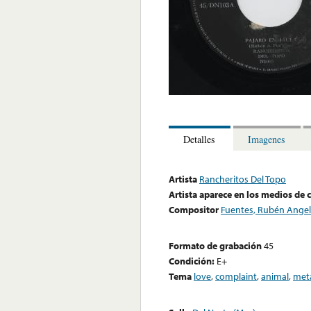
Detalles
Imagenes
Artista
Rancheritos Del Topo
Artista aparece en los medios de
Compositor
Fuentes, Rubén Angel
Formato de grabación
45
Condición:
E+
Tema
love
,
complaint
,
animal
,
met