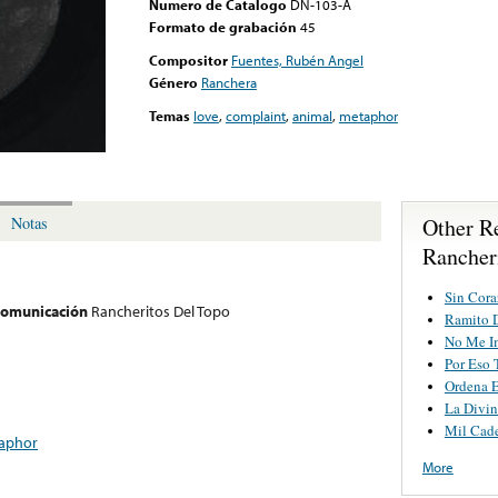
Numero de Catalogo
DN-103-A
Formato de grabación
45
Compositor
Fuentes, Rubén Angel
Género
Ranchera
Temas
love
,
complaint
,
animal
,
metaphor
Other R
Notas
Rancher
Sin Cor
 comunicación
Rancheritos Del Topo
Ramito D
No Me I
Por Eso 
Ordena 
La Divin
Mil Cad
aphor
More