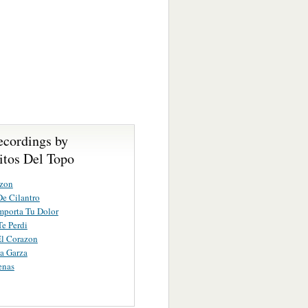
ecordings by
itos Del Topo
azon
e Cilantro
mporta Tu Dolor
Te Perdi
El Corazon
a Garza
enas