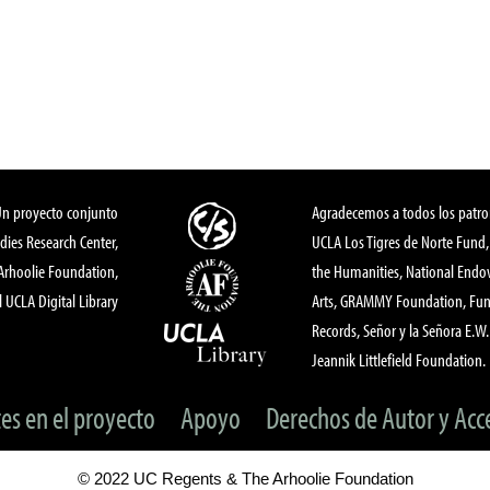
Un proyecto conjunto
Agradecemos a todos los patro
dies Research Center,
UCLA Los Tigres de Norte Fund
 Arhoolie Foundation,
the Humanities, National End
l UCLA Digital Library
Arts, GRAMMY Foundation, Fund
Records, Señor y la Señora E.W. 
Jeannik Littlefield Foundation.
tes en el proyecto
Apoyo
Derechos de Autor y Acc
© 2022 UC Regents & The Arhoolie Foundation