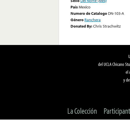
Sello
Del Norte (Mex)
País
Mexico
Numero de Catalogo
DN-103-A
Género
Ranchera
Donated By:
Chris Strachwitz
del UCLA Chicano Stu
el
y de
La Colección
Participan