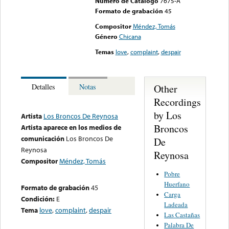
Numero de Catalogo
7675-A
Formato de grabación
45
Compositor
Méndez, Tomás
Género
Chicana
Temas
love
,
complaint
,
despair
Other
Detalles
Notas
Recordings
by Los
Artista
Los Broncos De Reynosa
Broncos
Artista aparece en los medios de
comunicación
Los Broncos De
De
Reynosa
Reynosa
Compositor
Méndez, Tomás
Pobre
Huerfano
Formato de grabación
45
Carga
Condición:
E
Ladeada
Tema
love
,
complaint
,
despair
Las Castañas
Palabra De