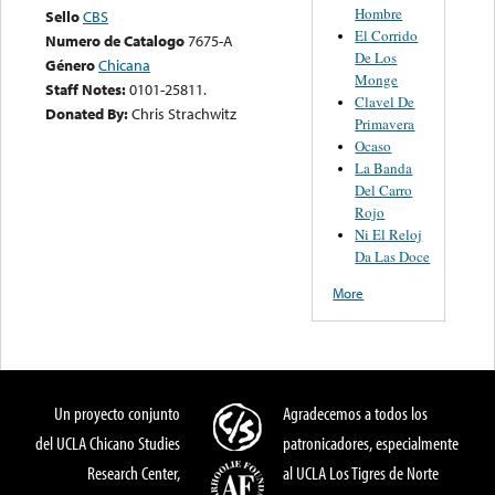
Hombre
Sello
CBS
El Corrido
Numero de Catalogo
7675-A
De Los
Género
Chicana
Monge
Staff Notes:
0101-25811.
Clavel De
Donated By:
Chris Strachwitz
Primavera
Ocaso
La Banda
Del Carro
Rojo
Ni El Reloj
Da Las Doce
More
Un proyecto conjunto
Agradecemos a todos los
del UCLA Chicano Studies
patronicadores, especialmente
Research Center,
al UCLA Los Tigres de Norte