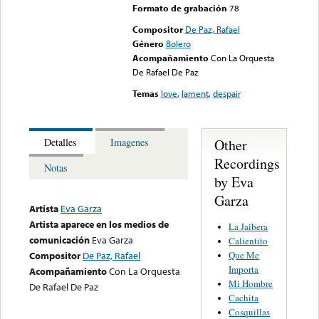
Formato de grabación
78
Compositor
De Paz, Rafael
Género
Bolero
Acompañamiento
Con La Orquesta
De Rafael De Paz
Temas
love
,
lament
,
despair
Other
Detalles
Imagenes
Recordings
Notas
by Eva
Garza
Artista
Eva Garza
Artista aparece en los medios de
La Jaibera
comunicación
Eva Garza
Calientito
Que Me
Compositor
De Paz, Rafael
Importa
Acompañamiento
Con La Orquesta
Mi Hombre
De Rafael De Paz
Cachita
Cosquillas