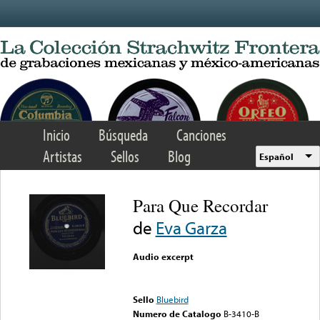
Skip to main content
Inicio
Búsqueda
Canciones
Artistas
Sellos
Blog
Español
Para Que Recordar
de
Eva Garza
Audio excerpt
Error loading media: File
could not be played
Sello
Bluebird
Numero de Catalogo
B-3410-B