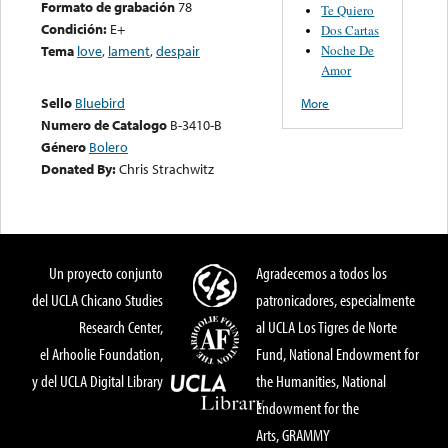
Formato de grabación
78
Te Quiero
Condición:
E+
Dos Cartas
Noche De
Tema
love
,
lament
,
despair
Amor
Sello
Bluebird
More
Numero de Catalogo
B-3410-B
Género
Bolero
Donated By:
Chris Strachwitz
Un proyecto conjunto
Agradecemos a todos los
del UCLA Chicano Studies
patronicadores, especialmente
Research Center,
al UCLA Los Tigres de Norte
el Arhoolie Foundation,
Fund, National Endowment for
y del UCLA Digital Library
the Humanities, National
Endowment for the
Arts, GRAMMY